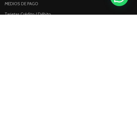
MEDIOS DE PAGO
Tarjetas Crédito / Débito
Transferencia Bancaria
CONTACTO
Teléfono
+56 9 5110 5649
Correo
leonidasgomez@tecnogospa.cl