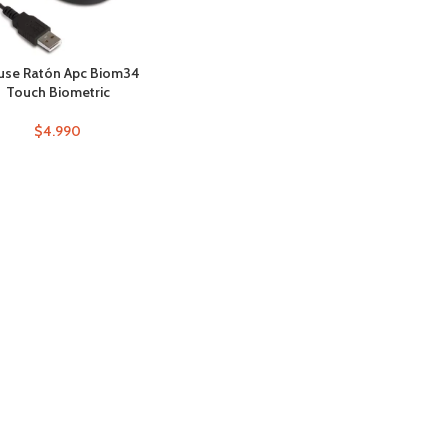
se Ratón Apc Biom34
Touch Biometric
$
4.990