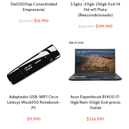
Dwl3500ap Conectividad
3,5ghz-20gb-256gb Ssd-14
Empresarial
Hd-w11 Plata
(Reacondicionado)
$
16.990
$
29.990
$
199.990
$
229.990
SIN STOCK
Adaptador USB-WIFI Cisco
Asus Expertbook B1400 I7-
Linksys Wusb100 Notebook-
16gb Ram-512gb Ssd-precio
PC
Outlet
$
11.990
$
326.990