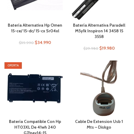
Batería Alternativa Hp Omen
Batería Alternativa Paradell
15-ce/ 15-dc/ 15-cx Sr04xl
M5y1k Inspiron 14 3458 15
3558
$
34.990
$
59.990
$
19.980
$
29.980
OFERTA
Batería Compatible Con Hp
Cable De Extension Usb 1
HT03XL De 41wh 240
Mts – Diskgo
G7/pav14-15