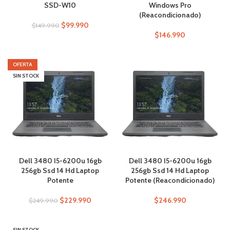
SSD-W10
Windows Pro
(Reacondicionado)
$
99.990
$
149.990
$
146.990
OFERTA
SIN STOCK
Dell 3480 I5-6200u 16gb
Dell 3480 I5-6200u 16gb
256gb Ssd 14 Hd Laptop
256gb Ssd 14 Hd Laptop
Potente
Potente (Reacondicionado)
$
229.990
$
246.990
$
249.990
SIN STOCK