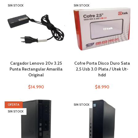
SIN STOCK
SIN STOCK
Cargador Lenovo 20v 3.25
Cofre Porta Disco Duro Sata
Punta Rectangular Amarilla
2,5 Usb 3.0 Plata / Utek Ut-
Original
hdd
$
14.990
$
8.990
OFERTA
SIN STOCK
SIN STOCK