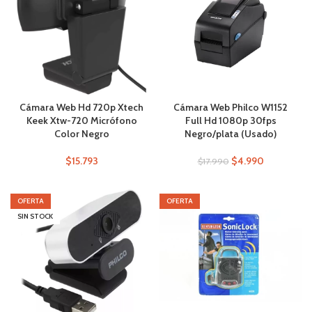
Cámara Web Hd 720p Xtech
Cámara Web Philco W1152
Keek Xtw-720 Micrófono
Full Hd 1080p 30fps
Color Negro
Negro/plata (Usado)
$
15.793
$
4.990
$
17.990
OFERTA
OFERTA
SIN STOCK