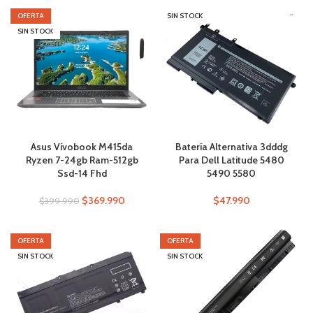
OFERTA
SIN STOCK
SIN STOCK
Asus Vivobook M415da
Bateria Alternativa 3dddg
Ryzen 7-24gb Ram-512gb
Para Dell Latitude 5480
Ssd-14 Fhd
5490 5580
$
369.990
$
47.990
$
399.990
OFERTA
OFERTA
SIN STOCK
SIN STOCK