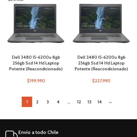
Dell 3480 I5-6200u 8gb
Dell 3480 I5-6200u 8gb
256gb Ssd 14 Hd Laptop
256gb Ssd 14 Hd Laptop
Potente (Reacondicionado)
Potente (Reacondicionado)
$
199.990
$
227.990
1
2
3
4
…
12
13
14
→
Envío a todo Chile