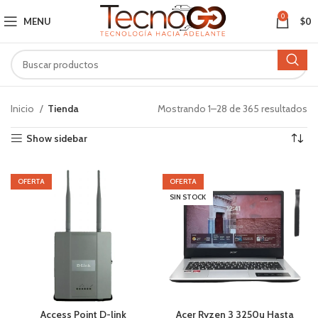
0
MENU
$
0
Inicio
Tienda
Mostrando 1–28 de 365 resultados
Show sidebar
OFERTA
OFERTA
SIN STOCK
Access Point D-link
Acer Ryzen 3 3250u Hasta