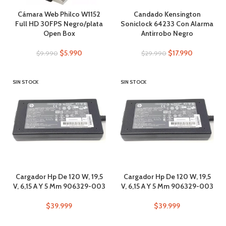
Cámara Web Philco W1152
Candado Kensington
Full HD 30FPS Negro/plata
Soniclock 64233 Con Alarma
Open Box
Antirrobo Negro
$
5.990
$
17.990
$
9.990
$
29.990
SIN STOCK
SIN STOCK
Cargador Hp De 120 W, 19,5
Cargador Hp De 120 W, 19,5
V, 6,15 A Y 5 Mm 906329-003
V, 6,15 A Y 5 Mm 906329-003
$
39.999
$
39.999