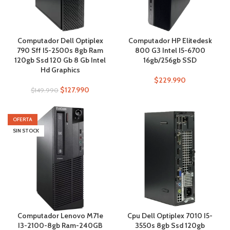
Computador Dell Optiplex
Computador HP Elitedesk
790 Sff I5-2500s 8gb Ram
800 G3 Intel I5-6700
120gb Ssd 120 Gb 8 Gb Intel
16gb/256gb SSD
Hd Graphics
$
229.990
$
127.990
$
149.990
OFERTA
SIN STOCK
Computador Lenovo M71e
Cpu Dell Optiplex 7010 I5-
I3-2100-8gb Ram-240GB
3550s 8gb Ssd 120gb