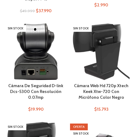
$
2.990
$
37.990
$
49.999
SIN STOCK
SIN STOCK
Cámara De Seguridad D-link
Cámara Web Hd 720p Xtech
Dcs-5300 Con Resolución
Keek Xtw-720 Con
0.07mp
Micrófono Color Negro
$
19.990
$
15.793
SIN STOCK
OFERTA
SIN STOCK