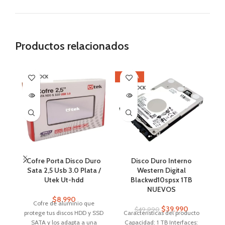
Productos relacionados
SIN STOCK
OFERTA
OF
SIN STOCK
SI
Cofre Porta Disco Duro
Disco Duro Interno
Sata 2,5 Usb 3.0 Plata /
Western Digital
Utek Ut-hdd
Blackwd10spsx 1TB
NUEVOS
$
8.990
Cofre de aluminio que
C
$
39.990
$
49.990
protege tus discos HDD y SSD
Características del producto
Ca
SATA y los adapta a una
Capacidad: 1 TB Interfaces: