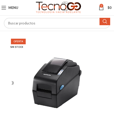
0
MENU
$
0
OFERTA
SIN STOCK