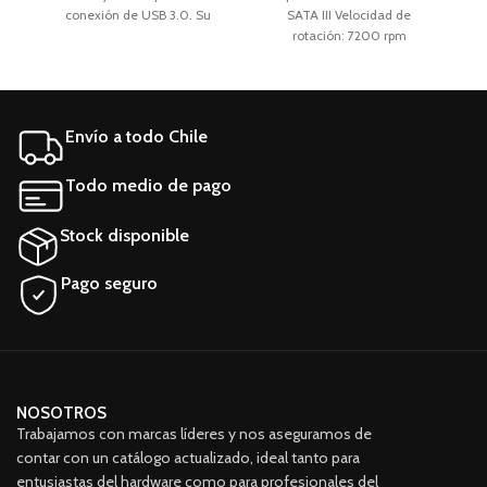
conexión de USB 3.0. Su
SATA III Velocidad de
f
cuerpo de aluminio brinda
rotación: 7200 rpm
protección y evita que el calor
Tecnología de
A
se encierre en su dispositivo.
almacenamiento: HDD
P
Aplicaciones: Cámaras,
M
Notebook, PC Factor de forma:
Envío a todo Chile
2,5
Todo medio de pago
Stock disponible
Pago seguro
NOSOTROS
Trabajamos con marcas líderes y nos aseguramos de
contar con un catálogo actualizado, ideal tanto para
entusiastas del hardware como para profesionales del