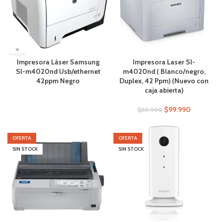
Impresora Láser Samsung
Impresora Laser Sl-
Sl-m4020nd Usb/ethernet
m4020nd ( Blanco/negro,
42ppm Negro
Duplex, 42 Ppm) (Nuevo con
caja abierta)
$
99.990
$
119.990
OFERTA
OFERTA
SIN STOCK
SIN STOCK