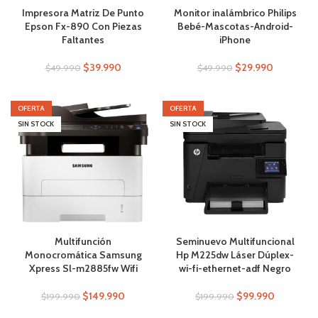
Impresora Matriz De Punto
Monitor inalámbrico Philips
Epson Fx-890 Con Piezas
Bebé-Mascotas-Android-
Faltantes
iPhone
$
39.990
$
29.990
$
49.990
$
49.990
OFERTA
OFERTA
SIN STOCK
SIN STOCK
Multifunción
Seminuevo Multifuncional
Monocromática Samsung
Hp M225dw Láser Dúplex-
Xpress Sl-m2885fw Wifi
wi-fi-ethernet-adf Negro
$
149.990
$
99.990
$
199.990
$
199.990