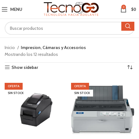
0
MENU
$
0
Inicio
Impresion, Cámaras y Accesorios
Mostrando los 12 resultados
Show sidebar
OFERTA
OFERTA
SIN STOCK
SIN STOCK