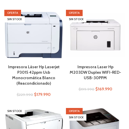
OFERTA
OFERTA
SIN STOCK
SIN STOCK
Impresora Láser Hp Laserjet
Impresora Laser Hp
P3015 42ppm Usb
M203DW Duplex WIFI-RED-
Monocromática Blanco
USB-30PPM
(Reacondicionado)
$
169.990
$
199.990
$
179.990
$
229.990
SIN STOCK
OFERTA
SIN STOCK