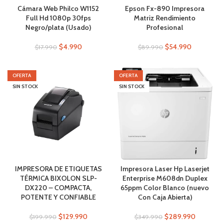
Cámara Web Philco W1152
Epson Fx-890 Impresora
Full Hd 1080p 30fps
Matriz Rendimiento
Negro/plata (Usado)
Profesional
$
4.990
$
54.990
$
17.990
$
89.990
OFERTA
OFERTA
SIN STOCK
SIN STOCK
IMPRESORA DE ETIQUETAS
Impresora Laser Hp Laserjet
TÉRMICA BIXOLON SLP-
Enterprise M608dn Duplex
DX220 – COMPACTA,
65ppm Color Blanco (nuevo
POTENTE Y CONFIABLE
Con Caja Abierta)
$
129.990
$
289.990
$
199.990
$
349.990