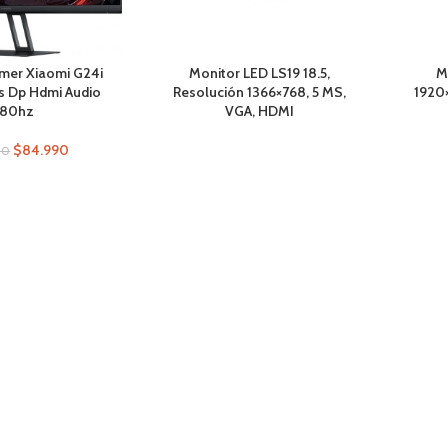
mer Xiaomi G24i
Monitor LED LS19 18.5,
M
ps Dp Hdmi Audio
Resolución 1366×768, 5 MS,
1920
180hz
VGA, HDMI
$
84.990
90