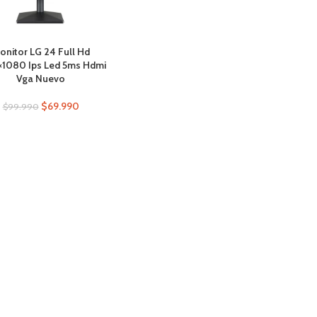
onitor LG 24 Full Hd
×1080 Ips Led 5ms Hdmi
Vga Nuevo
$
69.990
$
99.990