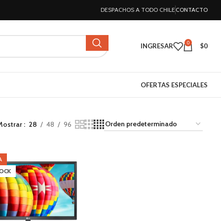
DESPACHOS A TODO CHILE
CONTACTO
0
INGRESAR
$
0
OFERTAS ESPECIALES
Mostrar
28
48
96
A
TOCK