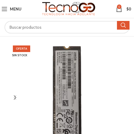
0
MENU
$
0
OFERTA
SIN STOCK