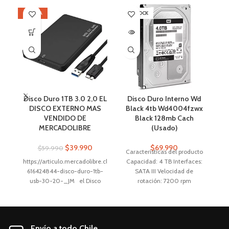
OFERTA
SIN STOCK
OF
SI
Disco Duro 1TB 3.0 2,0 EL
Disco Duro Interno Wd
DISCO EXTERNO MAS
Black 4tb Wd4004fzwx
VENDIDO DE
Black 128mb Cach
MERCADOLIBRE
(Usado)
C
$
39.990
$
69.990
$
59.990
Características del producto
https://articulo.mercadolibre.cl/MLC-
Capacidad: 4 TB Interfaces:
In
616424844-disco-duro-1tb-
SATA III Velocidad de
usb-30-20-_JM el Disco
rotación: 7200 rpm
Duro 1tb Usb 3.0 2,0 es el
Tecnología de
complemento perfecto para
almacenamiento: HDD
tu notebook, PC, PS3 o PS4,
Aplicaciones: PC Factor de
PS5. Con una capacidad de
forma: 3.5 " Características
Envío a todo Chile