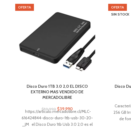
OFERTA
OFERTA
SIN STOCK
Disco Duro 1TB 3.0 2,0 EL DISCO
Disco Du
EXTERNO MAS VENDIDO DE
MERCADOLIBRE
Caracter
$
39.990
$
59.990
https://articulo.mercadolibre.cl/MLC-
256 GB In
616424844-disco-duro-1tb-usb-30-20-
de for
_JM el Disco Duro 1tb Usb 3.0 2,0 es el
almacenam
complemento perfecto para tu notebook,