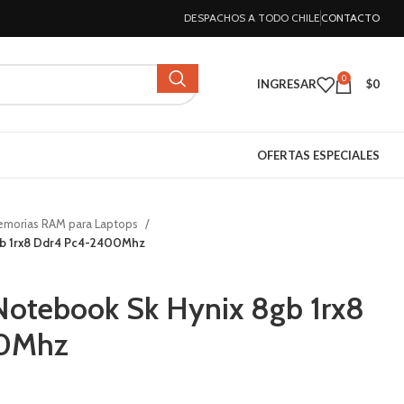
DESPACHOS A TODO CHILE
CONTACTO
0
INGRESAR
$
0
OFERTAS ESPECIALES
morias RAM para Laptops
gb 1rx8 Ddr4 Pc4-2400Mhz
Notebook Sk Hynix 8gb 1rx8
00Mhz