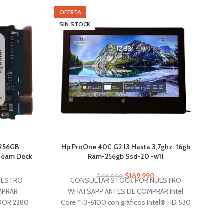
OFERTA
O
SIN STOCK
S
 256GB
Hp ProOne 400 G2 I3 Hasta 3,7ghz-16gb
L
team Deck
Ram-256gb Ssd-20 -w11
$
189.990
$
199.990
UESTRO
CONSULTAR STOCK POR NUESTRO
MPRAR
WHATSAPP ANTES DE COMPRAR Intel
DOR 2280
Core™ i3-6100 con gráficos Intel® HD 530
C
CE PC
(3,7 GHz, 3 MB de caché, 2 núcleos) . -