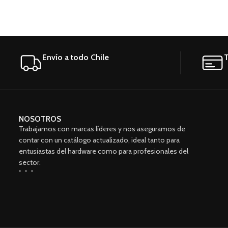
Notebook
PC, PS3 o PS4, PS5. Con una capacidad de
Marca We
1TB, tendrás espacio más que suficiente
para almacenar todos tus archivos,
documentos y juegos favoritos. Su factor
de forma portátil de 2.5" te permite llevarlo
Envío a todo Chile
T
contigo a donde quieras, sin preocuparte
por el espacio. Con su interfaz USB 3.0 2.0,
podrás transferir tus datos de manera
rápida y eficiente. Además, incluye un cable
USB para una conexión fácil y rápida. No te
NOSOTROS
preocupes por la temperatura de
Trabajamos con marcas líderes y nos aseguramos de
funcionamiento, ya que este disco duro
contar con un catálogo actualizado, ideal tanto para
está diseñado para resistir en cualquier
entusiastas del hardware como para profesionales del
entorno. ¡No esperes más y adquiere este
sector.
disco duro de alta calidad y sin
vencimiento!