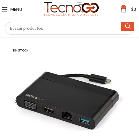
0
MENU
$
0
SIN STOCK