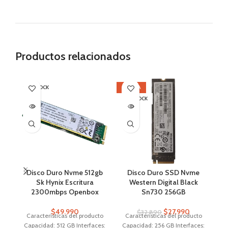
Productos relacionados
SIN STOCK
OFERTA
OF
SIN STOCK
SI
Disco Duro Nvme 512gb
Disco Duro SSD Nvme
Di
Sk Hynix Escritura
Western Digital Black
2300mbps Openbox
Sn730 256GB
A
$
49.990
$
27.990
$
32.890
Características del producto
Características del producto
Capacidad: 512 GB Interfaces:
Capacidad: 256 GB Interfaces: