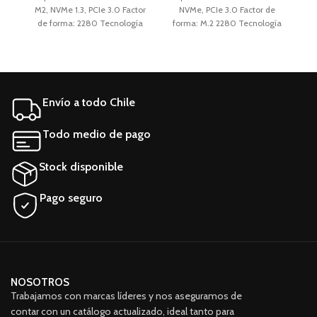
M2, NVMe 1.3, PCIe 3.0 Factor
NVMe, PCIe 3.0 Factor de
N
de forma: 2280 Tecnología
forma: M.2 2280 Tecnología
de almacenamiento: SSD
de almacenamiento: SSD
2
Aplicaciones: PC, Notebook,
Aplicaciones: AIO, Notebook,
Servidor Características
PC Características generales
S
generales Marca SK hynix
Marca Western Digital Línea
GB
Línea PC400 Modelo
SDBQNTY-256G Modelo
Envío a todo Chile
hfs512gd9mne-6200a
SN730
Todo medio de pago
Stock disponible
Pago seguro
NOSOTROS
Trabajamos con marcas líderes y nos aseguramos de
contar con un catálogo actualizado, ideal tanto para