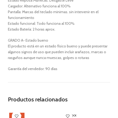
Estado Reposa Muñecas: Desgaste Leve
Cargador: Alternativo funciona al 100%
Pantalla: Marcas del teclado minimas. sin intervenir en el
funcionamiento
Estado funcional: Todo funciona al 100%
Estado Batería: 2 horas aprox.
GRADO A- Estado bueno
El producto está en un estado físico bueno y puede presentar
algunos signos de uso que pueden incluir arañazos, marcas o
rasguños aunque nunca muescas, golpes o roturas
Garantía del vendedor: 90 días
Productos relacionados
OFERTA
SIN STOCK
SI