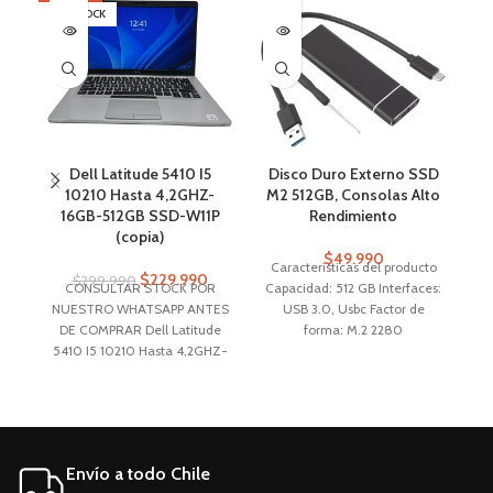
SIN STOCK
Dell Latitude 5410 I5
Disco Duro Externo SSD
10210 Hasta 4,2GHZ-
M2 512GB, Consolas Alto
M
16GB-512GB SSD-W11P
Rendimiento
(copia)
$
49.990
Características del producto
$
229.990
$
299.990
CONSULTAR STOCK POR
Capacidad: 512 GB Interfaces:
ul
NUESTRO WHATSAPP ANTES
USB 3.0, Usbc Factor de
c
DE COMPRAR Dell Latitude
forma: M.2 2280
5410 I5 10210 Hasta 4,2GHZ-
16GB-512GB SSD-W11P Intel
Core i5-10210U (10.a
generación) teclado
retroiluminado 16GB
me
Almacenamiento: 256GB SSD
Envío a todo Chile
M.2 SATA
P