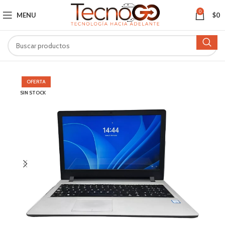
0
MENU
$
0
OFERTA
SIN STOCK