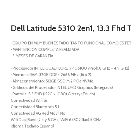
Dell Latitude 5310 2en1, 13.3 Fhd
-EQUIPO EN MUY BUEN ESTADO TANTO FUNCIONAL COMO ESTE
-MANTENCION COMPLETA REALIZADA
-3 MESES DE GARANTIA
-Procesador INTEL QUAD CORE i7-10610U vPro(1.8 GHz – 4.9 GHz)
-Memoria RAM: 32GB DDR4 2666 MHz (16 x 2).
-Almacenamiento: 512GB SSD M.2 PCIe NVMe.
-Gráficos del Procesador INTEL UHD Graphics (Integrada)
-Pantalla 13.3 FHD (1920 x 1080) Glossy (Touch)
Conectividad Wifi Sí
Conectividad Bluetooth 5.1
Conectividad 4G Red Móvil No
Wifi Dual Band (2,4 y 5 GHz) WiFi 6 (802.11ax) 5 GHz
Idioma Teclado Español