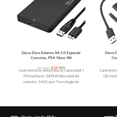
Disco Duro Externo 1tb 3.0 Especial
Disco 
Consolas, PS4, Xbox, Wii
Con
$
39.990
$
59.990
Características del producto Capacidad: 1
Caracterís
TB Interfaces: SATA III Velocidad de
GB Inter
rotación: 5400 rpm Tecnología de
almacenamiento: HDD Aplicaciones: PC,
Notebook Factor de forma: 2.5 "
Características generales Marca Genérica
Línea External 1TB Modelo ER-1000