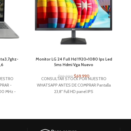
sta3,7ghz-
Monitor LG 24 Full Hd 1920×1080 Ips Led
,6
5ms Hdmi Vga Nuevo
$
69.990
$
99.990
UESTRO
CONSULTAR STOCK POR NUESTRO
PRAR -
WHATSAPP ANTES DE COMPRAR Pantalla
00 MHz -
23,8" Full HD panel IPS
B DDR4 X
Puertos de video
 256GB SSD
1x HDMI
M
 Radeon R5
1x VGA
grada) -
 / 60 Hz
E