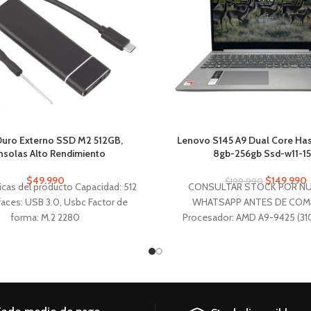
Duro Externo SSD M2 512GB,
Lenovo S145 A9 Dual Core Ha
solas Alto Rendimiento
8gb-256gb Ssd-w11-15
$
49.990
$
149.990
$
199.990
ticas del producto Capacidad: 512
CONSULTAR STOCK POR N
faces: USB 3.0, Usbc Factor de
WHATSAPP ANTES DE COM
forma: M.2 2280
Procesador: AMD A9-9425 (31
3700 MHz) -Memoria RAM:8 G
(2400 MHz) -Almacenamiento:
-Gráficos del Procesador AMD
Graphics (Stoney Ridge) (Inte
Pantalla: LED 15.6" (1366x768)