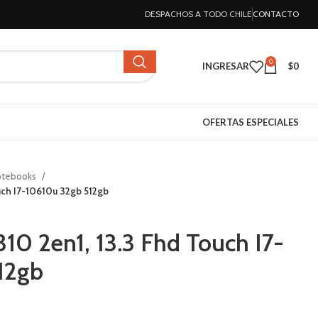
DESPACHOS A TODO CHILE
CONTACTO
0
INGRESAR
$
0
OFERTAS ESPECIALES
otebooks
ouch I7-10610u 32gb 512gb
310 2en1, 13.3 Fhd Touch I7-
12gb