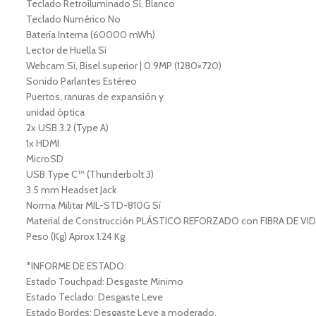
Teclado Retroiluminado Sí, Blanco
Teclado Numérico No
Batería Interna (60000 mWh)
Lector de Huella Sí
Webcam Sí, Bisel superior | 0.9MP (1280×720)
Sonido Parlantes Estéreo
Puertos, ranuras de expansión y
unidad óptica
2x USB 3.2 (Type A)
1x HDMI
MicroSD
USB Type C™ (Thunderbolt 3)
3.5 mm Headset Jack
Norma Militar MIL-STD-810G Sí
Material de Construcción PLÁSTICO REFORZADO con FIBRA DE VI
Peso (Kg) Aprox 1.24 Kg
*INFORME DE ESTADO:
Estado Touchpad: Desgaste Minimo
Estado Teclado: Desgaste Leve
Estado Bordes: Desgaste Leve a moderado.