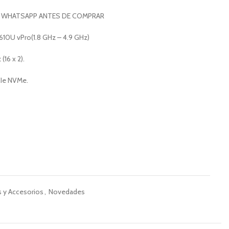
 WHATSAPP ANTES DE COMPRAR
10U vPro(1.8 GHz – 4.9 GHz)
16 x 2).
Ie NVMe.
 y Accesorios
,
Novedades