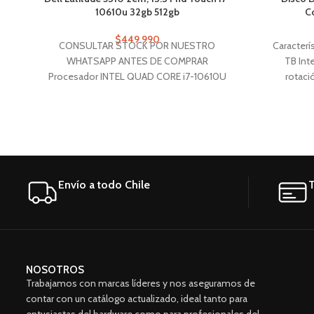
10610u 32gb 512gb
Co
$
449.990
CONSULTAR STOCK POR NUESTRO
Caracterí
WHATSAPP ANTES DE COMPRAR
TB Inte
Procesador INTEL QUAD CORE i7-10610U
rotaci
vPro(1.8 GHz – 4.9 GHz) Memoria RAM:
almacena
32GB DDR4 2666 MHz (16 x 2).
Noteb
Almacenamiento: 512GB SSD M.2 PCIe
Caracterí
NVMe. Teclado Retroiluminado Sí, Blanco
Línea 
Envío a todo Chile
T
NOSOTROS
Trabajamos con marcas líderes y nos aseguramos de
contar con un catálogo actualizado, ideal tanto para
entusiastas del hardware como para profesionales del