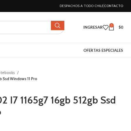
DESPACHOS A TODO CHILE
CONTACTO
0
INGRESAR
$
0
OFERTAS ESPECIALES
otebooks
gb Ssd Windows 11 Pro
02 I7 1165g7 16gb 512gb Ssd
o