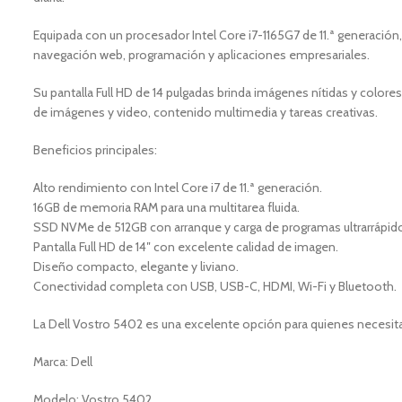
Equipada con un procesador Intel Core i7-1165G7 de 11.ª generac
navegación web, programación y aplicaciones empresariales.
Su pantalla Full HD de 14 pulgadas brinda imágenes nítidas y colores d
de imágenes y video, contenido multimedia y tareas creativas.
Beneficios principales:
Alto rendimiento con Intel Core i7 de 11.ª generación.
16GB de memoria RAM para una multitarea fluida.
SSD NVMe de 512GB con arranque y carga de programas ultrarrápid
Pantalla Full HD de 14″ con excelente calidad de imagen.
Diseño compacto, elegante y liviano.
Conectividad completa con USB, USB-C, HDMI, Wi-Fi y Bluetooth.
La Dell Vostro 5402 es una excelente opción para quienes necesitan
Marca: Dell
Modelo: Vostro 5402