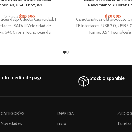
nsolas, PS4, Xbox, Wii
Rendimiento Y Durabili
$
39.990
$
39.990
$
59.990
sticas del producto Capacidad: 1
Características del producto Ca
rfaces: SATA III Velocidad de
TB Interfaces: USB 2.0, USB 3.0
ón: 5400 rpm Tecnología de
forma: 3.5 " Tecnología
miento: HDD Aplicaciones: PC,
almacenamiento: HDD Aplica
ook Factor de forma: 2.5 "
Consolas, NAS, Notebook, PC,
sticas generales Marca Genérica
Wii, Xbox
External 1TB Modelo ER-1000
odo medio de pago
Stock disponible
CATEGORÍAS
EMPRESA
MEDIOS
Novedades
Inicio
Tarjetas