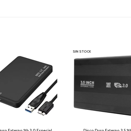
SIN STOCK
uro Externo 1tb 3.0 Especial
Disco Duro Externo 3,5 1t