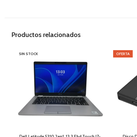
Productos relacionados
SIN STOCK
OFERTA
Dell Latitude 5310 2en1, 13.3 Fhd Touch I7-
Disco D