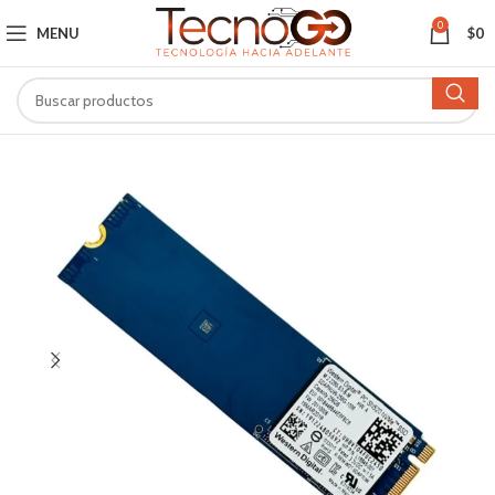
0
MENU
$
0