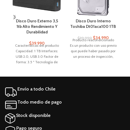
Disco Duro Externo 3,5
Disco Duro Interno
1tb Alto Rendimiento Y
Toshiba Dt01aca100 1TB
Durabilidad
W
$
34.990
$
39.990
Producto reacondicionado
$
39.990
Características del producto
Es un producto con uso previo
Capacidad: 1 TB Interfaces:
que puede haber pasado por
USB 2.0, USB 3.0 Factor de
un proceso de inspección,
forma: 3.5 " Tecnología de
limpieza o reparación para
almacenamiento: HDD
asegurar su funcionamiento.
Aplicaciones: Consolas, NAS,
Puede no incluir accesorios y
Notebook, PC, PS4, PS5, Wii,
el empaque original.
Xbox
Envío a todo Chile
Todo medio de pago
Stock disponible
Pago seguro