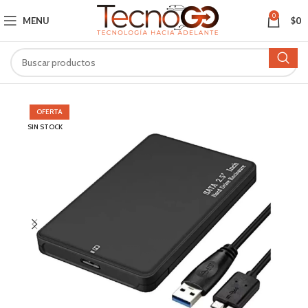
0
MENU
$
0
OFERTA
SIN STOCK