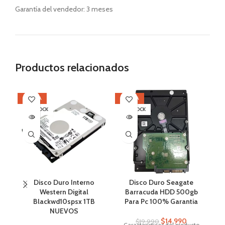
Garantía del vendedor: 3 meses
Productos relacionados
OFERTA
OFERTA
OF
SIN STOCK
SIN STOCK
Disco Duro Interno
Disco Duro Seagate
Western Digital
Barracuda HDD 500gb
S
Blackwd10spsx 1TB
Para Pc 100% Garantia
NUEVOS
$
14.990
$
19.990
Características del producto