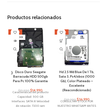
Productos relacionados
OFERTA
OFERTA
OF
SIN STOCK
SI
Disco Duro Seagate
Hd 2.5 Wd Blue De 1 Tb,
M
Barracuda HDD 500gb
Sata 3, Ps4/xbox (1000
Para Pc 100% Garantia
Gb), Color Plateado –
Excelente
(Reacondicionado)
$
14.990
$
19.990
Características del producto
N
Capacidad: 500 GB
D
$
36.990
$
39.990
Interfaces: SATA III Velocidad
CONSULTAR STOCK POR
s
de rotación: 7200 rpm
NUESTRO WHATSAPP ANTES