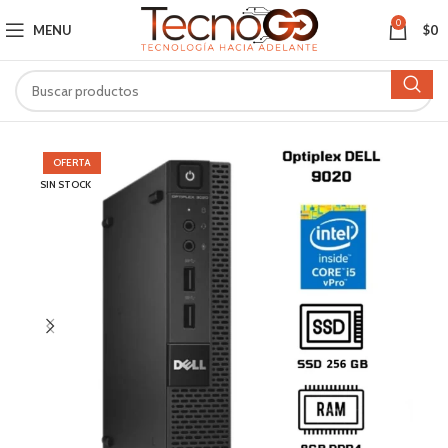
0
MENU
$
0
OFERTA
SIN STOCK