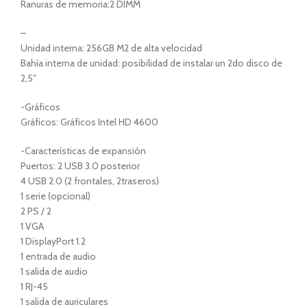
Ranuras de memoria:2 DIMM
–
Unidad interna: 256GB M2 de alta velocidad
Bahía interna de unidad: posibilidad de instalar un 2do disco de
2,5″
-Gráficos
Gráficos: Gráficos Intel HD 4600
-Características de expansión
Puertos: 2 USB 3.0 posterior
4 USB 2.0 (2 frontales, 2traseros)
1 serie (opcional)
2 PS / 2
1 VGA
1 DisplayPort 1.2
1 entrada de audio
1 salida de audio
1 RJ-45
1 salida de auriculares