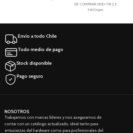
Tecnología de
DE COMPRAR HDD 1TB 2,5
almacenamiento: HDD
5400rpm
Aplicaciones: PC, Servidor
Factor de forma: 3.5 "
Características generales
Marca Seagate Línea Desktop
Envío a todo Chile
HDD Modelo ST500DM002
Todo medio de pago
Stock disponible
Pago seguro
NOSOTROS
Trabajamos con marcas líderes y nos aseguramos de
contar con un catálogo actualizado, ideal tanto para
entusiastas del hardware como para profesionales del