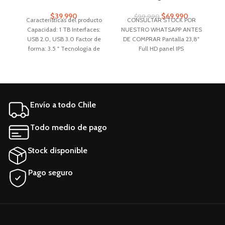
$
39.990
$
69.990
$
99.990
Características del producto
CONSULTAR STOCK POR
Capacidad: 1 TB Interfaces:
NUESTRO WHATSAPP ANTES
USB 2.0, USB 3.0 Factor de
DE COMPRAR Pantalla 23,8"
N
forma: 3.5 " Tecnología de
Full HD panel IPS
almacenamiento: HDD
Puertos de video
Aplicaciones: Consolas, NAS,
1x HDMI
Notebook, PC, PS4, PS5, Wii,
1x VGA
Xbox
Envío a todo Chile
Todo medio de pago
Stock disponible
Pago seguro