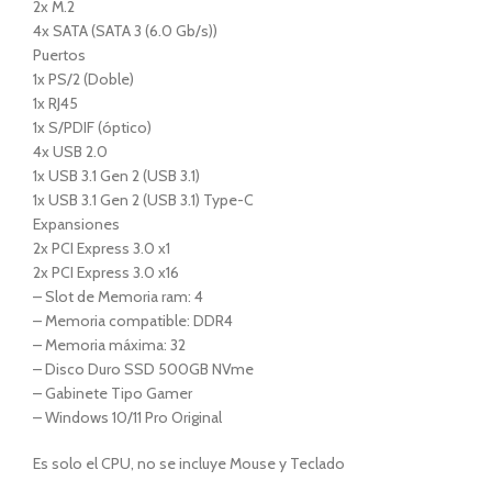
2x M.2
4x SATA (SATA 3 (6.0 Gb/s))
Puertos
1x PS/2 (Doble)
1x RJ45
1x S/PDIF (óptico)
4x USB 2.0
1x USB 3.1 Gen 2 (USB 3.1)
1x USB 3.1 Gen 2 (USB 3.1) Type-C
Expansiones
2x PCI Express 3.0 x1
2x PCI Express 3.0 x16
– Slot de Memoria ram: 4
– Memoria compatible: DDR4
– Memoria máxima: 32
– Disco Duro SSD 500GB NVme
– Gabinete Tipo Gamer
– Windows 10/11 Pro Original
Es solo el CPU, no se incluye Mouse y Teclado