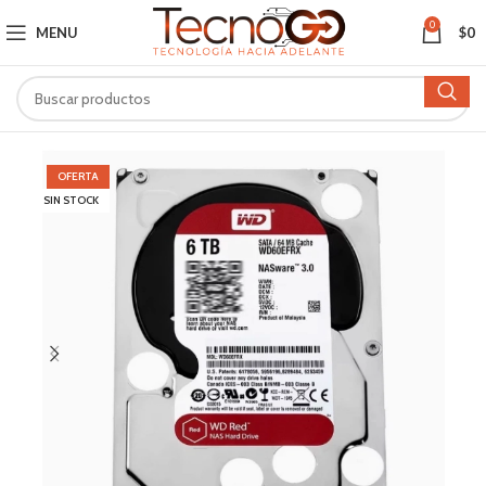
0
MENU
$
0
OFERTA
SIN STOCK