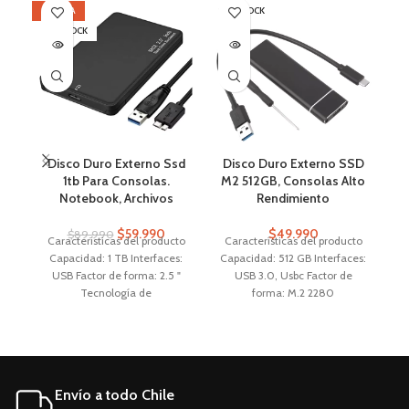
OFERTA
SIN STOCK
SI
SIN STOCK
Disco Duro Externo Ssd
Disco Duro Externo SSD
1tb Para Consolas.
M2 512GB, Consolas Alto
Notebook, Archivos
Rendimiento
$
59.990
$
49.990
$
89.990
Características del producto
Características del producto
Capacidad: 1 TB Interfaces:
Capacidad: 512 GB Interfaces:
A
USB Factor de forma: 2.5 "
USB 3.0, Usbc Factor de
Tecnología de
forma: M.2 2280
almacenamiento: SSD
Aplicaciones: Consolas,
Notebook, PC, TV Smart,
musica, videos
Envío a todo Chile