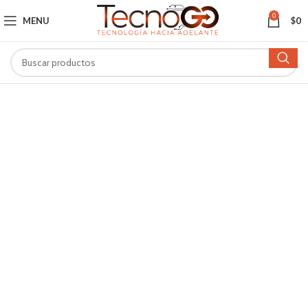
0
MENU
$
0