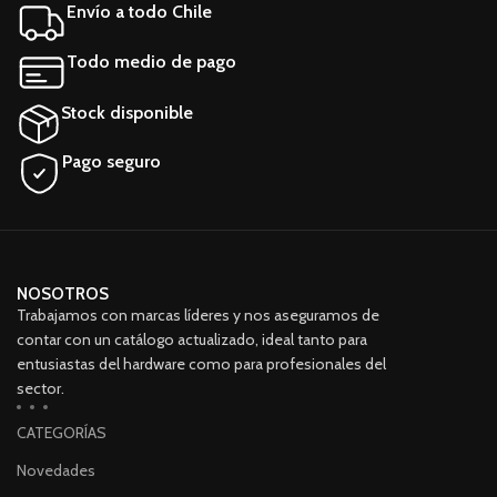
Envío a todo Chile
2.0 5400RPM. Case de
plástico alta calidad Alta
durabilidad Incluye cable USB
Todo medio de pago
3.0 compatible con windows
7, 8, 10. ***TOTALMENTE
Stock disponible
COMPATIBLE CON PS2, PS3,
PS4**
Pago seguro
NOSOTROS
Trabajamos con marcas líderes y nos aseguramos de
contar con un catálogo actualizado, ideal tanto para
entusiastas del hardware como para profesionales del
sector.
CATEGORÍAS
Novedades