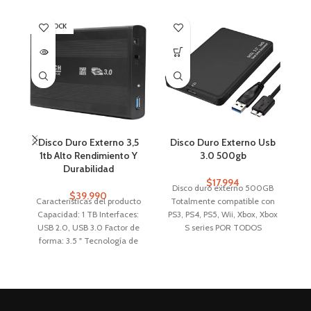
SIN STOCK
SI
Disco Duro Externo 3,5
Disco Duro Externo Usb
1tb Alto Rendimiento Y
3.0 500gb
Durabilidad
$
17.994
Disco duro externo 500GB
$
39.990
Características del producto
Totalmente compatible con
Capacidad: 1 TB Interfaces:
PS3, PS4, PS5, Wii, Xbox, Xbox
A
USB 2.0, USB 3.0 Factor de
S series POR TODOS
forma: 3.5 " Tecnología de
NUESTROS PRODUCTOS
almacenamiento: HDD
EMITIMOS BOLETA O
Aplicaciones: Consolas, NAS,
FACTURA/ SI NECESITAS
Notebook, PC, PS4, PS5, Wii,
FACTURA FAVOR ENVIAR
Xbox
DATOS POR MENSAJERIA
INTERNA interfaz USB 3.0 y