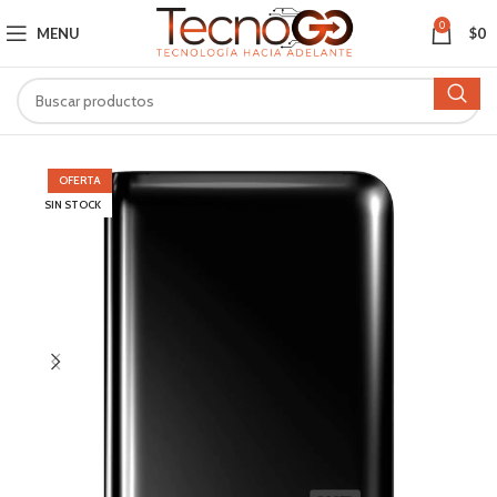
0
MENU
$
0
OFERTA
SIN STOCK