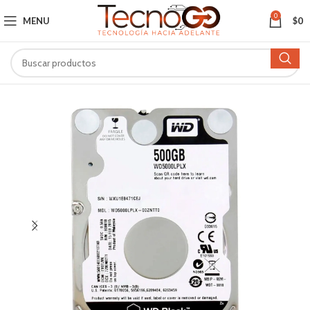
0
MENU
$
0