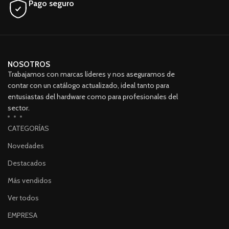
Pago seguro
quieras, sin preocuparte por el
espacio. Con su interfaz USB
3.0 2.0, podrás transferir tus
datos de manera rápida y
eficiente. Además, incluye un
cable USB para una conexión
fácil y rápida. No te preocupes
NOSOTROS
por la temperatura de
Trabajamos con marcas líderes y nos aseguramos de
funcionamiento, ya que este
contar con un catálogo actualizado, ideal tanto para
disco duro está diseñado para
entusiastas del hardware como para profesionales del
resistir en cualquier entorno.
sector.
¡No esperes más y adquiere
este disco duro de alta
CATEGORÍAS
calidad y sin vencimiento!
Novedades
Destacados
Más vendidos
Ver todos
EMPRESA