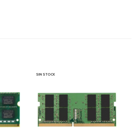
SIN STOCK
O
S