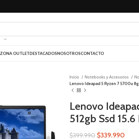
ZONA OUTLET
DESTACADOS
NOSOTROS
CONTACTO
Inicio
Notebooks y Accesorios
N
Lenovo Ideapad 5 Ryzen 7 5700u 8gb
Lenovo Ideapa
512gb Ssd 15.6 
$
339.990
$
399.990