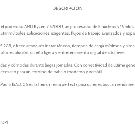
DESCRIPCIÓN
n el poderoso AMD Ryzen 7 5700U, un procesador de 8 núcleos y 16 hilos, 
utar múltiples aplicaciones exigentes, flujos de trabajo avanzados y expe
2GB, ofrece arranques instantáneos, tiempos de carga mínimos y almac
ta resolución, diseño ligero y entretenimiento digital de alto nivel.
ítidas y cómodas durante largas jornadas. Con conectividad de última ge
o necesario para un entorno de trabajo moderno y versátil.
ad 5 15ALC05 es la herramienta perfecta para quienes buscan rendimiento,
 TDP)