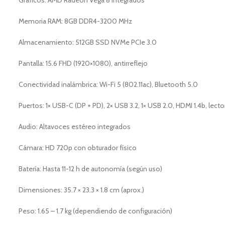
Gráficos: AMD Radeon Vega 8 Integrados
Memoria RAM: 8GB DDR4-3200 MHz
Almacenamiento: 512GB SSD NVMe PCIe 3.0
Pantalla: 15.6 FHD (1920×1080), antirreflejo
Conectividad inalámbrica: Wi-Fi 5 (802.11ac), Bluetooth 5.0
Puertos: 1× USB-C (DP + PD), 2× USB 3.2, 1× USB 2.0, HDMI 1.4b, lec
Audio: Altavoces estéreo integrados
Cámara: HD 720p con obturador físico
Batería: Hasta 11-12 h de autonomía (según uso)
Dimensiones: 35.7 × 23.3 × 1.8 cm (aprox.)
Peso: 1.65 – 1.7 kg (dependiendo de configuración)