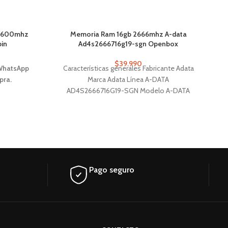
 1600mhz
Memoria Ram 16gb 2666mhz A-data
pin
Ad4s2666716g19-sgn Openbox
$
39.990
 WhatsApp
Características generales Fabricante Adata
pra.
Marca Adata Línea A-DATA
AD4S2666716G19-SGN Modelo A-DATA
AD4S2666716G19-SGN Módulos de
memoria RAM 1 Capacidad total 16 GB Color
Verde Capacidad individual 16 GB
Pago seguro