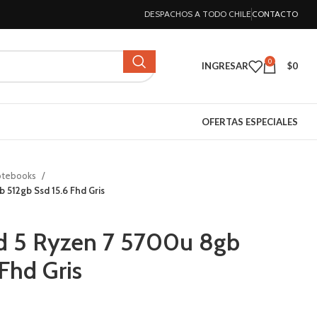
DESPACHOS A TODO CHILE
CONTACTO
0
INGRESAR
$
0
OFERTAS ESPECIALES
otebooks
 512gb Ssd 15.6 Fhd Gris
d 5 Ryzen 7 5700u 8gb
Fhd Gris