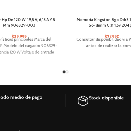
Hp De 120 W, 19,5 V, 6,15 A Y 5
Memoria Kingston 8gb Ddr3
Mm 906329-003
So-dimm Cl11 1.5v 204
$
39.999
$
27.990
rísticas principales Marca del
Consultar disponibilidad vía
HP Modelo del cargador 906329-
antes de realizar la com
ncia 120 W Voltaje de entrada
110V-220V
odo medio de pago
Stock disponible