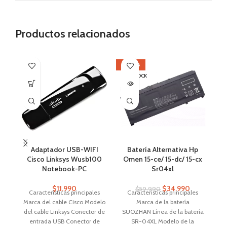
Productos relacionados
OFERTA
SI
SIN STOCK
Adaptador USB-WIFI
Batería Alternativa Hp
Cisco Linksys Wusb100
Omen 15-ce/ 15-dc/ 15-cx
Notebook-PC
Sr04xl
$
11.990
$
34.990
$
59.990
Características principales
Características principales
Marca del cable Cisco Modelo
Marca de la batería
del cable Linksys Conector de
SUOZHAN Línea de la batería
Mo
entrada USB Conector de
SR-04XL Modelo de la
0