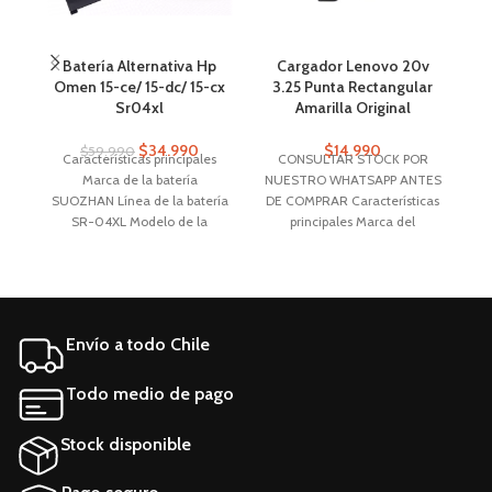
Batería Alternativa Hp
Cargador Lenovo 20v
D
Omen 15-ce/ 15-dc/ 15-cx
3.25 Punta Rectangular
1
Sr04xl
Amarilla Original
$
34.990
$
14.990
$
59.990
Características principales
CONSULTAR STOCK POR
Marca de la batería
NUESTRO WHATSAPP ANTES
N
SUOZHAN Línea de la batería
DE COMPRAR Características
SR-04XL Modelo de la
principales Marca del
IN
batería SR-04XL
cargador Lenovo Modelo del
cargador adlx65ncc2a
Potencia 65 W Voltaje de
entrada 100-240 V
A
Envío a todo Chile
R
Todo medio de pago
Stock disponible