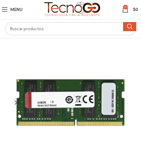
0
MENU
$
0