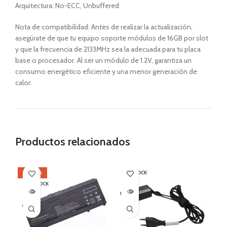
Arquitectura: No-ECC, Unbuffered
Nota de compatibilidad: Antes de realizar la actualización,
asegúrate de que tu equipo soporte módulos de 16GB por slot
y que la frecuencia de 2133MHz sea la adecuada para tu placa
base o procesador. Al ser un módulo de 1.2V, garantiza un
consumo energético eficiente y una menor generación de
calor.
Productos relacionados
OFERTA
SIN STOCK
SI
SIN STOCK