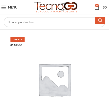
0
MENU
$
0
OFERTA
SIN STOCK