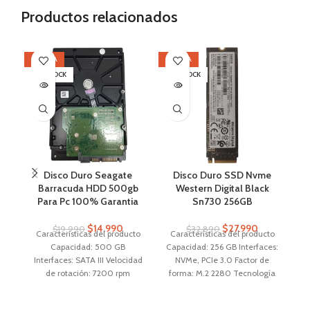
Productos relacionados
OFERTA
OFERTA
SI
SIN STOCK
SIN STOCK
Disco Duro Seagate
Disco Duro SSD Nvme
D
Barracuda HDD 500gb
Western Digital Black
S
Para Pc 100% Garantia
Sn730 256GB
$
14.990
$
27.990
$
19.990
$
32.890
Características del producto
Características del producto
C
Capacidad: 500 GB
Capacidad: 256 GB Interfaces:
Ca
Interfaces: SATA III Velocidad
NVMe, PCIe 3.0 Factor de
S
de rotación: 7200 rpm
forma: M.2 2280 Tecnología
Tecnología de
de almacenamiento: SSD
almacenamiento: HDD
Aplicaciones: AIO, Notebook,
A