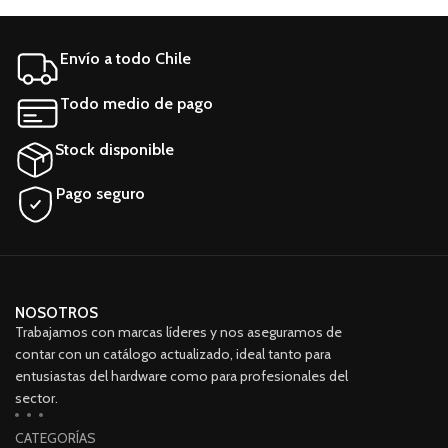
Aplicaciones: PC, Servidor
PC Características generales
Factor de forma: 3.5 "
Marca Western Digital Línea
Características generales
SDBQNTY-256G Modelo
Envío a todo Chile
Marca Seagate Línea Desktop
SN730
HDD Modelo ST500DM002
Todo medio de pago
Stock disponible
Pago seguro
NOSOTROS
Trabajamos con marcas líderes y nos aseguramos de
contar con un catálogo actualizado, ideal tanto para
entusiastas del hardware como para profesionales del
sector.
CATEGORÍAS