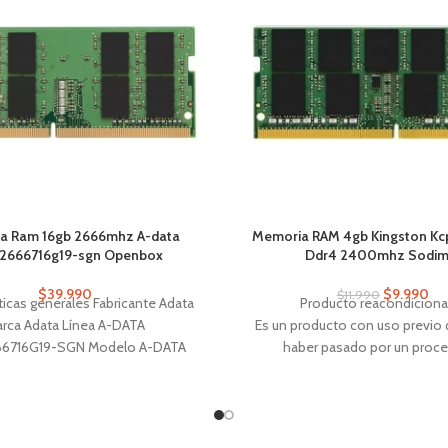
a Ram 16gb 2666mhz A-data
Memoria RAM 4gb Kingston K
2666716g19-sgn Openbox
Ddr4 2400mhz Sodi
$
39.990
$
9.990
$
11.990
ticas generales Fabricante Adata
Producto reacondicion
rca Adata Línea A-DATA
Es un producto con uso previo
6716G19-SGN Modelo A-DATA
haber pasado por un proc
666716G19-SGN Módulos de
inspección, limpieza o repara
M 1 Capacidad total 16 GB Color
asegurar su funcionamiento.
 Capacidad individual 16 GB
incluir accesorios y el empaque