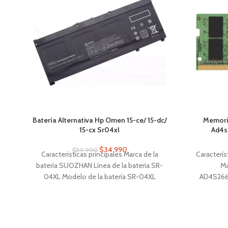
Batería Alternativa Hp Omen 15-ce/ 15-dc/
Memori
15-cx Sr04xl
Ad4s
$
34.990
$
59.990
Características principales Marca de la
Caracterís
batería SUOZHAN Línea de la batería SR-
Ma
04XL Modelo de la batería SR-04XL
AD4S266
AD4S2
memoria RA
Verde