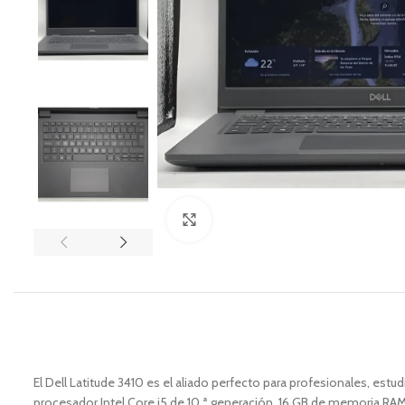
Zoom
El Dell Latitude 3410 es el aliado perfecto para profesionales, est
procesador Intel Core i5 de 10.ª generación, 16 GB de memoria RAM