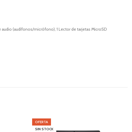
de audio (audífonos/micrófono), 1 Lector de tarjetas MicroSD
OFERTA
O
SIN STOCK
S