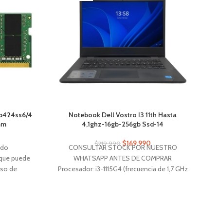
cp424ss6/4
Notebook Dell Vostro I3 11th Hasta
mm
4,1ghz-16gb-256gb Ssd-14
2
$
169.990
$
219.990
ado
CONSULTAR STOCK POR NUESTRO
 que puede
WHATSAPP ANTES DE COMPRAR
eso de
Procesador: i3-1115G4 (frecuencia de 1,7 GHz
ción para
GHz, hasta 4,1 GHz Memoria RAM: 16GB
M
 Puede no
DDR4 2400 MHz (8x2) Almacenamiento:
 original.
256GB SSD Windows 11PRO
2