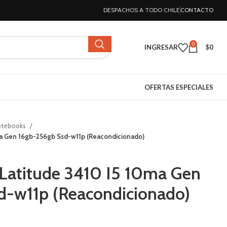
DESPACHOS A TODO CHILE
CONTACTO
0
INGRESAR
$
0
OFERTAS ESPECIALES
otebooks
ma Gen 16gb-256gb Ssd-w11p (Reacondicionado)
Latitude 3410 I5 10ma Gen
d-w11p (Reacondicionado)