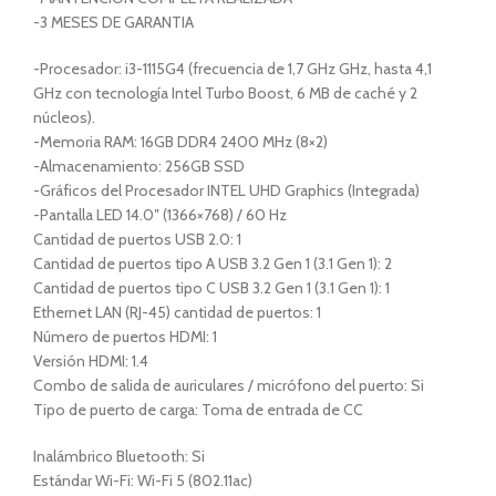
-3 MESES DE GARANTIA
-Procesador: i3-1115G4 (frecuencia de 1,7 GHz GHz, hasta 4,1
GHz con tecnología Intel Turbo Boost, 6 MB de caché y 2
núcleos).
-Memoria RAM: 16GB DDR4 2400 MHz (8×2)
-Almacenamiento: 256GB SSD
-Gráficos del Procesador INTEL UHD Graphics (Integrada)
-Pantalla LED 14.0″ (1366×768) / 60 Hz
Cantidad de puertos USB 2.0: 1
Cantidad de puertos tipo A USB 3.2 Gen 1 (3.1 Gen 1): 2
Cantidad de puertos tipo C USB 3.2 Gen 1 (3.1 Gen 1): 1
Ethernet LAN (RJ-45) cantidad de puertos: 1
Número de puertos HDMI: 1
Versión HDMI: 1.4
Combo de salida de auriculares / micrófono del puerto: Si
Tipo de puerto de carga: Toma de entrada de CC
Inalámbrico Bluetooth: Si
Estándar Wi-Fi: Wi-Fi 5 (802.11ac)