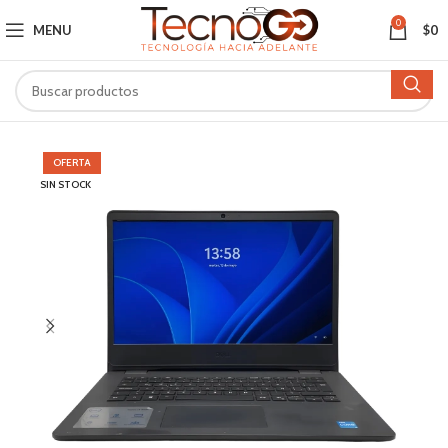
0
MENU
$
0
OFERTA
SIN STOCK