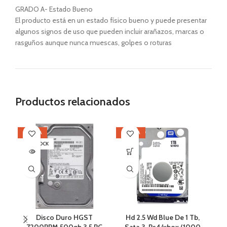
GRADO A- Estado Bueno
El producto está en un estado físico bueno y puede presentar
algunos signos de uso que pueden incluir arañazos, marcas o
rasguños aunque nunca muescas, golpes o roturas
Productos relacionados
OFERTA
OFERTA
OF
SIN STOCK
SI
Disco Duro HGST
Hd 2.5 Wd Blue De 1 Tb,
H