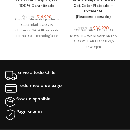
7200RPM 500gb 3,5 PC
Sata 3, Ps4/xbox (1000
3
100% Garantizado
Gb), Color Plateado –
Excelente
(Reacondicionado)
$
14.990
$
19.990
Características del producto
Capacidad: 500 GB
N
$
36.990
$
39.990
Interfaces: SATA III Factor de
CONSULTAR STOCK POR
D
forma: 3.5 " Tecnología de
NUESTRO WHATSAPP ANTES
m
almacenamiento: HDD
DE COMPRAR HDD 1TB 2,5
E
Aplicaciones: PC, Servidor
5400rpm
Características generales
ca
Marca HGST Línea K7200
6
Modelo hds721050cla362
Envío a todo Chile
Todo medio de pago
Stock disponible
Pago seguro