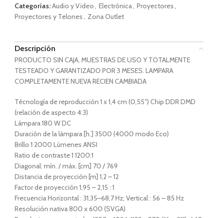
Categorías:
Audio y Video
,
Electrónica
,
Proyectores
,
Proyectores y Telones
,
Zona Outlet
Descripción
PRODUCTO SIN CAJA, MUESTRAS DE USO Y TOTALMENTE
TESTEADO Y GARANTIZADO POR 3 MESES. LAMPARA
COMPLETAMENTE NUEVA RECIEN CAMBIADA
Técnología de reproducción 1 x 1,4 cm (0,55″) Chip DDR DMD
(relación de aspecto 4:3)
Lámpara 180 W DC
Duración de la lámpara [h.] 3500 (4000 modo Eco)
Brillo 1 2000 Lúmenes ANSI
Ratio de contraste 1 1200:1
Diagonal: mín. / máx. [cm] 70 / 769
Distancia de proyección [m] 1,2 – 12
Factor de proyección 1,95 – 2,15 : 1
Frecuencia Horizontal : 31,35–68,7 Hz; Vertical : 56 – 85 Hz
Resolución nativa 800 x 600 (SVGA)