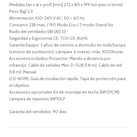
Medidas (an x al x prof) [mm] 272 x 80 x 199 (sin pies ni lente)
Peso [kg] 2,3
Alimentación 100-240 V AC; 50 – 60 Hz
Consumo 228 max. / 190 Modo Eco / 7 modo Stand-by
Ruido del ventilador [dB (A)] 33
Seguridad y Ergonomía CE; TÜV GS; RoHS
Garantía Equipo: 3 años de servicio a domicilio en toda Europa
(servicio de sustitución); Lámpara: 6 meses, máx. 1000horas
Accesorios incluídos Proyector; Mando a distancia por
infrarrojo; Cable de señales Mini-D-SUB (1,8 m); Cable de red
(1,8 m); Manual
(CD-ROM); Guía de instalación rápida; Tapa de protección para
el objetivo
Accesorios opcionales Kit de montaje en techo (NP09CM);
Lámpara de repuesto (NP10LP
Garantía del vendedor: 90 días