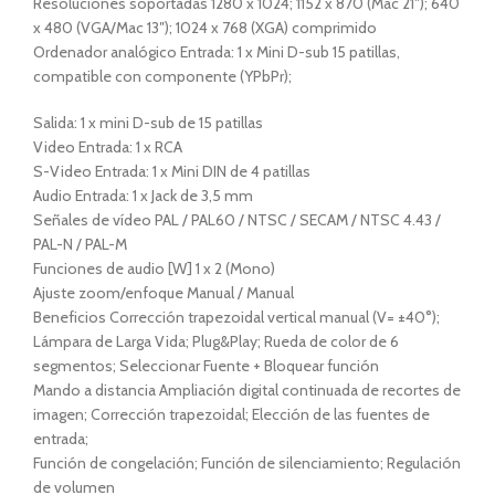
Resoluciones soportadas 1280 x 1024; 1152 x 870 (Mac 21″); 640
x 480 (VGA/Mac 13″); 1024 x 768 (XGA) comprimido
Ordenador analógico Entrada: 1 x Mini D-sub 15 patillas,
compatible con componente (YPbPr);
Salida: 1 x mini D-sub de 15 patillas
Video Entrada: 1 x RCA
S-Video Entrada: 1 x Mini DIN de 4 patillas
Audio Entrada: 1 x Jack de 3,5 mm
Señales de vídeo PAL / PAL60 / NTSC / SECAM / NTSC 4.43 /
PAL-N / PAL-M
Funciones de audio [W] 1 x 2 (Mono)
Ajuste zoom/enfoque Manual / Manual
Beneficios Corrección trapezoidal vertical manual (V= ±40°);
Lámpara de Larga Vida; Plug&Play; Rueda de color de 6
segmentos; Seleccionar Fuente + Bloquear función
Mando a distancia Ampliación digital continuada de recortes de
imagen; Corrección trapezoidal; Elección de las fuentes de
entrada;
Función de congelación; Función de silenciamiento; Regulación
de volumen