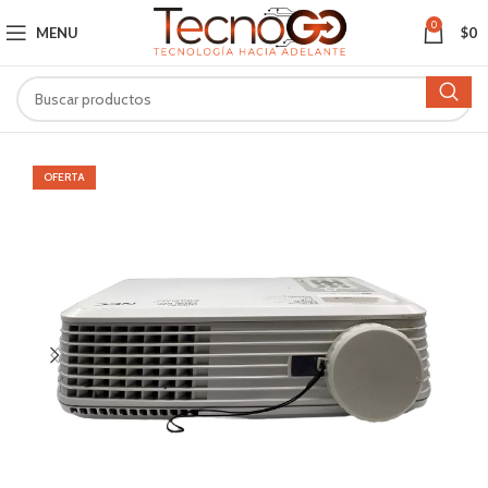
0
MENU
$
0
OFERTA