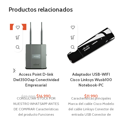
Productos relacionados
OFERTA
OF
SI
Access Point D-link
Adaptador USB-WIFI
Cá
Dwl3500ap Conectividad
Cisco Linksys Wusb100
Empresarial
Notebook-PC
$
16.990
$
11.990
$
29.990
CONSULTAR STOCK POR
Características principales
NUESTRO WHATSAPP ANTES
Marca del cable Cisco Modelo
DE COMPRAR Características
del cable Linksys Conector de
del producto Funciones
entrada USB Conector de
Access point Frecuencias 2.4
salida WIFI
GHz Velocidad inalámbrica
(