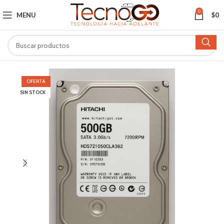
0
MENU
$
0
OFERTA
SIN STOCK