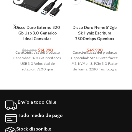
Disco Duro Externo 320
Disco Duro Nvme 512gb
Gb Usb 3.0 Generico
Sk Hynix Escritura
Ideal Consolas
2300mbps Openbox
$
14.990
$
49.990
$
26.990
Características del producto
Características del producto
C
Capacidad: 320 GB Interfaces:
Capacidad: 512 GB Interfaces:
Ca
USB 3.0 Velocidad de
M2, NVMe 1.3, PCIe 3.0 Factor
rotación: 7200 rpm
de forma: 2280 Tecnología
f
Tecnología de
de almacenamiento: SSD
almacenamiento: HDD
Aplicaciones: PC, Notebook,
A
Aplicaciones: Documentos,
Servidor Características
P
Juegos, fotos, musica Factor
generales Marca SK hynix
M
de forma: 2.5 " Características
Línea PC400 Modelo
Envío a todo Chile
generales Marca Genérica
hfs512gd9mne-6200a
Línea ER Modelo ER-320
Otros
Todo medio de pago
Stock disponible