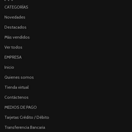
este disco duro de alta
CATEGORÍAS
calidad y sin vencimiento!
Novedades
Destacados
Más vendidos
Ver todos
EMPRESA
Inicio
Quienes somos
Tienda virtual
Contáctenos
MEDIOS DE PAGO
Tarjetas Crédito / Débito
Transferencia Bancaria