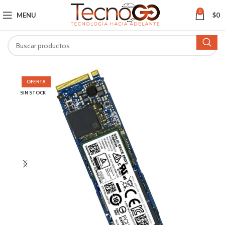
0
MENU
$
0
OFERTA
SIN STOCK