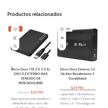
Productos relacionados
OFERTA
SIN STOCK
OF
SI
Disco Duro 1TB 3.0 2,0 EL
Disco Duro Externo 3,5
D
DISCO EXTERNO MAS
1tb Alto Rendimiento Y
VENDIDO DE
Durabilidad
MERCADOLIBRE
$
39.990
Características del producto
C
$
39.990
$
59.990
Capacidad: 1 TB Interfaces:
C
https://articulo.mercadolibre.cl/MLC-
USB 2.0, USB 3.0 Factor de
616424844-disco-duro-1tb-
forma: 3.5 " Tecnología de
usb-30-20-_JM el Disco
almacenamiento: HDD