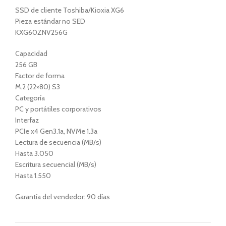
SSD de cliente Toshiba/Kioxia XG6
Pieza estándar no SED
KXG60ZNV256G
Capacidad
256 GB
Factor de forma
M.2 (22×80) S3
Categoría
PC y portátiles corporativos
Interfaz
PCIe x4 Gen3.1a, NVMe 1.3a
Lectura de secuencia (MB/s)
Hasta 3.050
Escritura secuencial (MB/s)
Hasta 1.550
Garantía del vendedor: 90 días