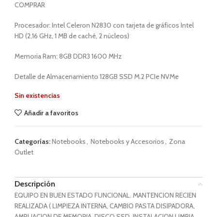
COMPRAR
Procesador: Intel Celeron N2830 con tarjeta de gráficos Intel
HD (2,16 GHz, 1 MB de caché, 2 núcleos)
Memoria Ram: 8GB DDR3 1600 MHz
Detalle de Almacenamiento 128GB SSD M.2 PCIe NVMe
Sin existencias
Añadir a favoritos
Categorías:
Notebooks
,
Notebooks y Accesorios
,
Zona
Outlet
Descripción
EQUIPO EN BUEN ESTADO FUNCIONAL. MANTENCION RECIEN
REALIZADA ( LIMPIEZA INTERNA, CAMBIO PASTA DISIPADORA,
AMPLIACION DE MEMORIA, DISCO SSD, INSTALACION LIMPIA