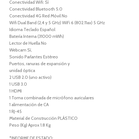
Conectividad Wifi: Sí
Conectividad Bluetooth 5.0
Conectividad 4G Red Móvil No
Wifi Dual Band (2,4 y 5 GHz) WiFi 6 (802.11ax) 5 GHz
Idioma Teclado Español
Batería Interna (31000 mWh)
Lector de Huella No
Webcam Sí,
Sonido Parlantes Estéreo
Puertos, ranuras de expansión y
unidad óptica
2 USB 2.0 (uno activo)
1 USB 3.0
1 HDMI
1 Toma combinada de micrófono auriculares
1 alimentación de CA
1 RJ-45
Material de Construcción PLÁSTICO
Peso (Kg) Aprox 1.8 Kg
*INFORME DE ESTADO: