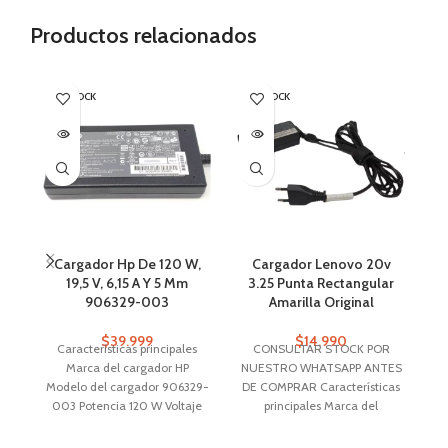
Productos relacionados
SIN STOCK
SIN STOCK
SI
Cargador Hp De 120 W,
Cargador Lenovo 20v
D
19,5 V, 6,15 A Y 5 Mm
3.25 Punta Rectangular
1
906329-003
Amarilla Original
$
39.999
$
14.990
Características principales
CONSULTAR STOCK POR
Marca del cargador HP
NUESTRO WHATSAPP ANTES
N
Modelo del cargador 906329-
DE COMPRAR Características
003 Potencia 120 W Voltaje
principales Marca del
IN
de entrada 110V-220V
cargador Lenovo Modelo del
cargador adlx65ncc2a