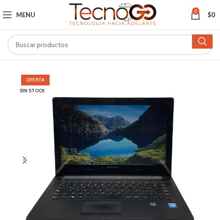
0
MENU
$
0
OFERTA
SIN STOCK