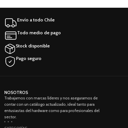
Potencia 65 W Voltaje de
entrada 100-240 V
A
Envío a todo Chile
R
Todo medio de pago
Stock disponible
Pago seguro
NOSOTROS
Trabajamos con marcas líderes y nos aseguramos de
contar con un catálogo actualizado, ideal tanto para
entusiastas del hardware como para profesionales del
sector.