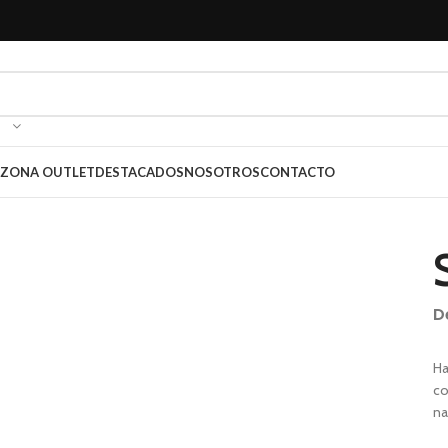
ZONA OUTLET
DESTACADOS
NOSOTROS
CONTACTO
D
Ha
co
na