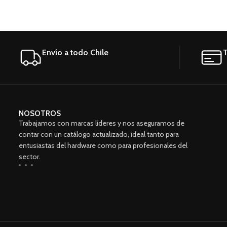
Accessories
Imperdiet mauris a nontin
Envío a todo Chile
T
NOSOTROS
Trabajamos con marcas líderes y nos aseguramos de
contar con un catálogo actualizado, ideal tanto para
entusiastas del hardware como para profesionales del
sector.