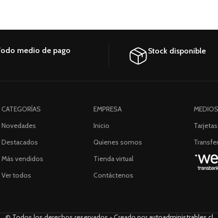
odo medio de pago
Stock disponible
CATEGORÍAS
EMPRESA
MEDIOS
Novedades
Inicio
Tarjetas
Destacados
Quienes somos
Transfer
Más vendidos
Tienda virtual
Ver todos
Contáctenos
© Todos los derechos reservados - Creado por
autoadministrables.cl