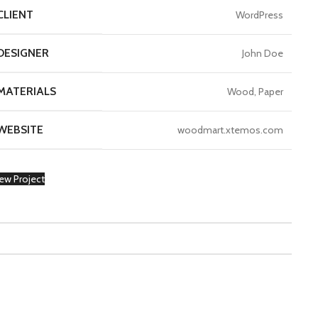
CLIENT
WordPress
DESIGNER
John Doe
MATERIALS
Wood, Paper
WEBSITE
woodmart.xtemos.com
ew Project