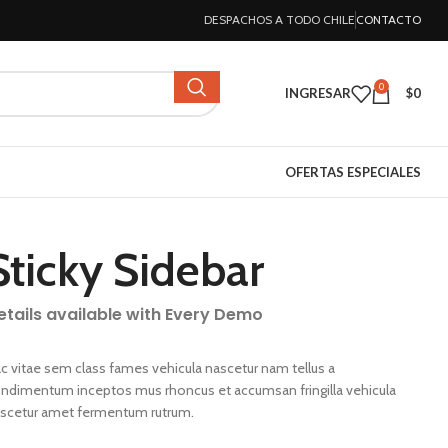
DESPACHOS A TODO CHILE
CONTACTO
0
INGRESAR
$
0
OFERTAS ESPECIALES
Sticky Sidebar
etails available with Every Demo
c vitae sem class fames vehicula nascetur nam tellus a
ndimentum inceptos mus rhoncus et accumsan fringilla vehicula
scetur amet fermentum rutrum.