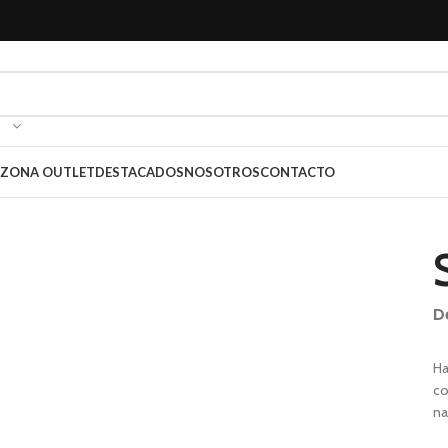
ZONA OUTLET
DESTACADOS
NOSOTROS
CONTACTO
D
Ha
co
na