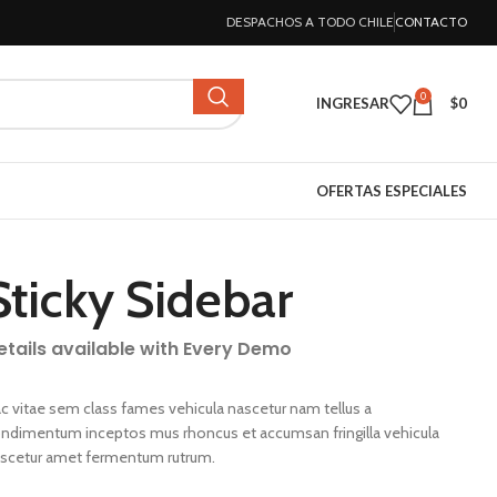
DESPACHOS A TODO CHILE
CONTACTO
0
INGRESAR
$
0
OFERTAS ESPECIALES
Sticky Sidebar
etails available with Every Demo
c vitae sem class fames vehicula nascetur nam tellus a
ndimentum inceptos mus rhoncus et accumsan fringilla vehicula
scetur amet fermentum rutrum.