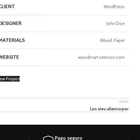
CLIENT
WordPress
DESIGNER
John Doe
MATERIALS
Wood, Paper
WEBSITE
woodmart.xtemos.com
ew Project
Older
Leo uteu ullamcorper
Pago seguro