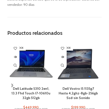
vendedor: 90 días
Productos relacionados
SIN STOCK
SIN STOCK
OF
SI
Dell Latitude 5310 2en1,
Dell Vostro I5 1135g7
H
13.3 Fhd Touch I7-10610u
Hasta 4,2ghz-8gb-256gb
32gb 512gb
Ssd-sin Sonido
$
449.990
$
199.990