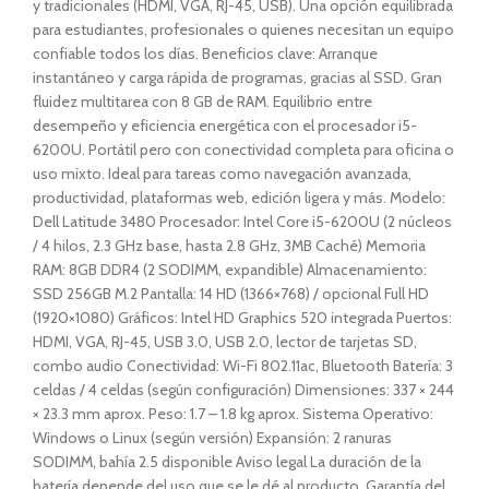
y tradicionales (HDMI, VGA, RJ-45, USB). Una opción equilibrada
para estudiantes, profesionales o quienes necesitan un equipo
confiable todos los días. Beneficios clave: Arranque
instantáneo y carga rápida de programas, gracias al SSD. Gran
fluidez multitarea con 8 GB de RAM. Equilibrio entre
desempeño y eficiencia energética con el procesador i5-
6200U. Portátil pero con conectividad completa para oficina o
uso mixto. Ideal para tareas como navegación avanzada,
productividad, plataformas web, edición ligera y más. Modelo:
Dell Latitude 3480 Procesador: Intel Core i5-6200U (2 núcleos
/ 4 hilos, 2.3 GHz base, hasta 2.8 GHz, 3MB Caché) Memoria
RAM: 8GB DDR4 (2 SODIMM, expandible) Almacenamiento:
SSD 256GB M.2 Pantalla: 14 HD (1366×768) / opcional Full HD
(1920×1080) Gráficos: Intel HD Graphics 520 integrada Puertos:
HDMI, VGA, RJ-45, USB 3.0, USB 2.0, lector de tarjetas SD,
combo audio Conectividad: Wi-Fi 802.11ac, Bluetooth Batería: 3
celdas / 4 celdas (según configuración) Dimensiones: 337 × 244
× 23.3 mm aprox. Peso: 1.7 – 1.8 kg aprox. Sistema Operativo:
Windows o Linux (según versión) Expansión: 2 ranuras
SODIMM, bahía 2.5 disponible Aviso legal La duración de la
batería depende del uso que se le dé al producto. Garantía del