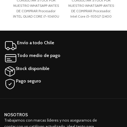
CONSULTAR STOCK POR
CONSULTAR STOCK POR
NUESTRO WHATSAPP ANTES
NUESTRO WHATSAPP ANTES
N
DE COMPRAR Procesador
DE COMPRAR Procesador:
INTEL QUAD CORE i7-10610U
Intel Core i5-1135G7 (2400
In
vPro(1.8 GHz – 4.9 GHz)
MHz - 4200 MHz)
Memoria RAM: 32GB DDR4
Almacenamiento 256GB SSD
2666 MHz (16 x 2).
M.2 PCIe NVMe Memoria
Pa
Almacenamiento: 512GB SSD
Ram: 12GB DDR4 2666 MHz
Envío a todo Chile
M.2 PCIe NVMe. Teclado
Retroiluminado Sí, Blanco
Todo medio de pago
Stock disponible
Pago seguro
NOSOTROS
Trabajamos con marcas líderes y nos aseguramos de
contar con un catálogo actualizado, ideal tanto para