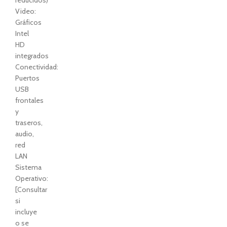
reducidos)
Video:
Gráficos
Intel
HD
integrados
Conectividad:
Puertos
USB
frontales
y
traseros,
audio,
red
LAN
Sistema
Operativo:
[Consultar
si
incluye
o se