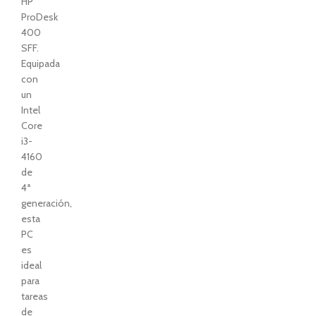
HP
ProDesk
400
SFF.
Equipada
con
un
Intel
Core
i3-
4160
de
4ª
generación,
esta
PC
es
ideal
para
tareas
de