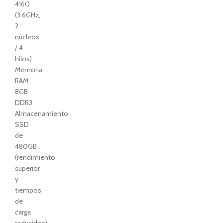
4160
(3.6GHz,
2
núcleos
/ 4
hilos)
Memoria
RAM:
8GB
DDR3
Almacenamiento:
SSD
de
480GB
(rendimiento
superior
y
tiempos
de
carga