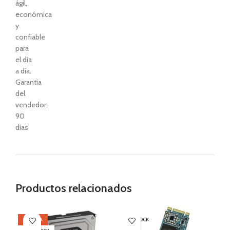
ágil,
económica
y
confiable
para
el día
a día.
Garantía
del
vendedor:
90
días
Productos relacionados
OFERTA
SIN STOCK
OF