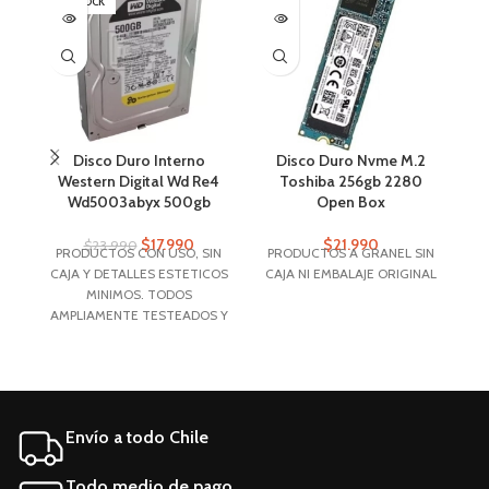
SIN STOCK
SI
Disco Duro Interno
Disco Duro Nvme M.2
Western Digital Wd Re4
Toshiba 256gb 2280
Wd5003abyx 500gb
Open Box
$
17.990
$
21.990
$
23.990
PRODUCTOS CON USO, SIN
PRODUCTOS A GRANEL SIN
C
CAJA Y DETALLES ESTETICOS
CAJA NI EMBALAJE ORIGINAL
Ca
MINIMOS. TODOS
AMPLIAMENTE TESTEADOS Y
f
GARANTIZADOS
A
P
M
Envío a todo Chile
Todo medio de pago