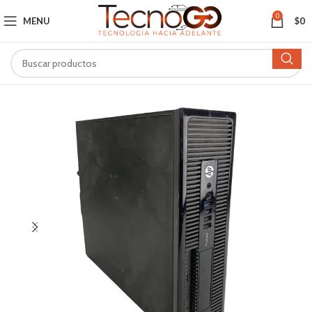
0
MENU
$
0