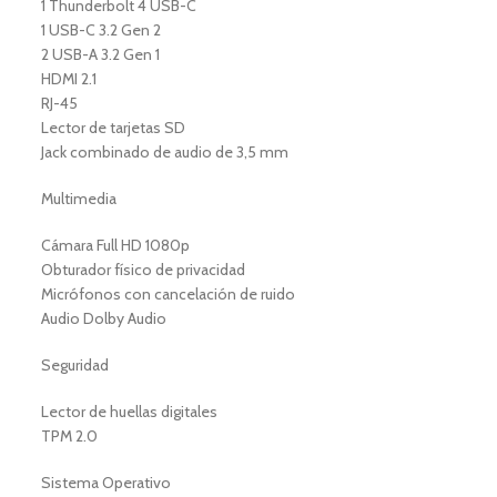
1 Thunderbolt 4 USB-C
1 USB-C 3.2 Gen 2
2 USB-A 3.2 Gen 1
HDMI 2.1
RJ-45
Lector de tarjetas SD
Jack combinado de audio de 3,5 mm
Multimedia
Cámara Full HD 1080p
Obturador físico de privacidad
Micrófonos con cancelación de ruido
Audio Dolby Audio
Seguridad
Lector de huellas digitales
TPM 2.0
Sistema Operativo