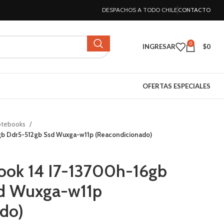
DESPACHOS A TODO CHILE
CONTACTO
0
INGRESAR
$
0
OFERTAS ESPECIALES
otebooks
b Ddr5-512gb Ssd Wuxga-w11p (Reacondicionado)
ook 14 I7-13700h-16gb
d Wuxga-w11p
do)