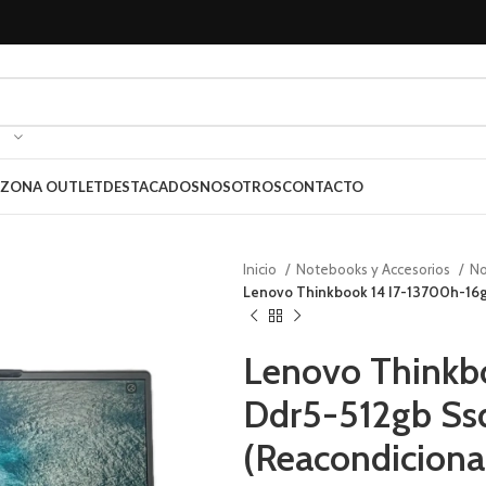
ZONA OUTLET
DESTACADOS
NOSOTROS
CONTACTO
Inicio
Notebooks y Accesorios
N
Lenovo Thinkbook 14 I7-13700h-16g
Lenovo Thinkb
Ddr5-512gb Ss
(Reacondiciona