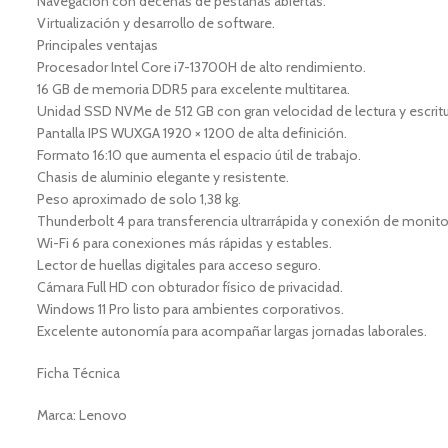
Navegación con decenas de pestañas abiertas.
Virtualización y desarrollo de software.
Principales ventajas
Procesador Intel Core i7-13700H de alto rendimiento.
16 GB de memoria DDR5 para excelente multitarea.
Unidad SSD NVMe de 512 GB con gran velocidad de lectura y escritu
Pantalla IPS WUXGA 1920 × 1200 de alta definición.
Formato 16:10 que aumenta el espacio útil de trabajo.
Chasis de aluminio elegante y resistente.
Peso aproximado de solo 1,38 kg.
Thunderbolt 4 para transferencia ultrarrápida y conexión de monito
Wi-Fi 6 para conexiones más rápidas y estables.
Lector de huellas digitales para acceso seguro.
Cámara Full HD con obturador físico de privacidad.
Windows 11 Pro listo para ambientes corporativos.
Excelente autonomía para acompañar largas jornadas laborales.
Ficha Técnica
Marca: Lenovo