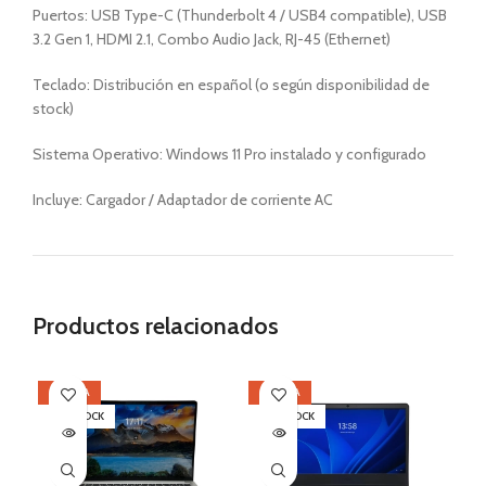
Puertos: USB Type-C (Thunderbolt 4 / USB4 compatible), USB
3.2 Gen 1, HDMI 2.1, Combo Audio Jack, RJ-45 (Ethernet)
Teclado: Distribución en español (o según disponibilidad de
stock)
Sistema Operativo: Windows 11 Pro instalado y configurado
Incluye: Cargador / Adaptador de corriente AC
Productos relacionados
OFERTA
OFERTA
OF
SIN STOCK
SIN STOCK
SI