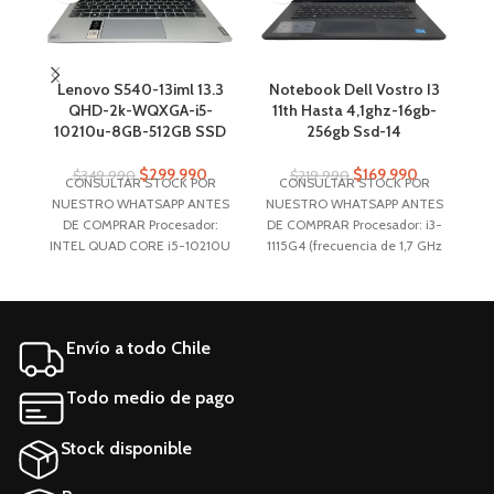
Lenovo S540-13iml 13.3
Notebook Dell Vostro I3
N
QHD-2k-WQXGA-i5-
11th Hasta 4,1ghz-16gb-
I
10210u-8GB-512GB SSD
256gb Ssd-14
$
299.990
$
169.990
$
349.990
$
219.990
CONSULTAR STOCK POR
CONSULTAR STOCK POR
NUESTRO WHATSAPP ANTES
NUESTRO WHATSAPP ANTES
N
DE COMPRAR Procesador:
DE COMPRAR Procesador: i3-
INTEL QUAD CORE i5-10210U
1115G4 (frecuencia de 1,7 GHz
I
(1.6 GHz – 4.2 GHz) Memoria
GHz, hasta 4,1 GHz Memoria
M
Ram: 8GB DDR4 2666 MHz
RAM: 16GB DDR4 2400 MHz
R
(Soldada) Detalle de
(8x2) Almacenamiento:
Almacenamiento 512GB SSD
256GB SSD Windows 11PRO
A
Envío a todo Chile
M.2 PCIe NVMe Tamaño de
Pantalla 13.3 Resolución QHD
2K WQXGA (2560 x 1600)
Todo medio de pago
Stock disponible