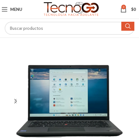
0
MENU
$
0