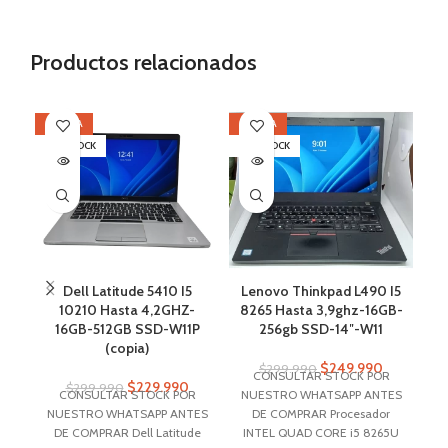
Productos relacionados
OFERTA
OFERTA
OF
SIN STOCK
SIN STOCK
SI
Dell Latitude 5410 I5
Lenovo Thinkpad L490 I5
N
10210 Hasta 4,2GHZ-
8265 Hasta 3,9ghz-16GB-
3
16GB-512GB SSD-W11P
256gb SSD-14″-W11
(copia)
$
249.990
$
299.990
CONSULTAR STOCK POR
$
229.990
$
299.990
CONSULTAR STOCK POR
NUESTRO WHATSAPP ANTES
N
NUESTRO WHATSAPP ANTES
DE COMPRAR Procesador
DE COMPRAR Dell Latitude
INTEL QUAD CORE i5 8265U