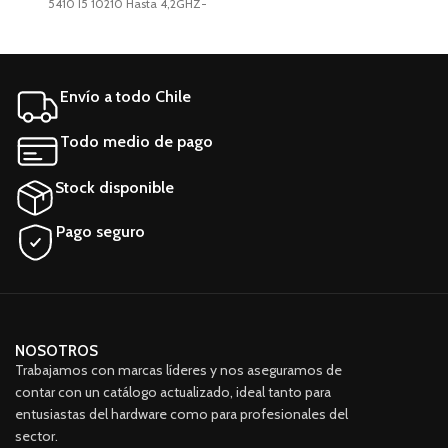
5410 I5 10210 Hasta 4,2GHZ-
(1.6 GHz – 3.9 GHz). Memoria
16GB-512GB SSD-W11P Intel
Ram 16GB DDR4 (2400 MHz)
Core i5-10210U (10.a
(8 x 2) 256gb SSD 14"
generación) teclado
retroiluminado 16GB
Envío a todo Chile
Almacenamiento: 256GB SSD
M.2 SATA
Todo medio de pago
Stock disponible
Pago seguro
NOSOTROS
Trabajamos con marcas líderes y nos aseguramos de
contar con un catálogo actualizado, ideal tanto para
entusiastas del hardware como para profesionales del
sector.