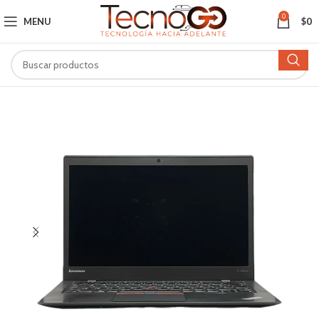
0
MENU
$
0