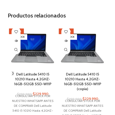
Productos relacionados
OFERTA
OFERTA
OF
SIN STOCK
SIN STOCK
SI
Dell Latitude 5410 I5
Dell Latitude 5410 I5
10210 Hasta 4,2GHZ-
10210 Hasta 4,2GHZ-
1
16GB-512GB SSD-W11P
16GB-512GB SSD-W11P
(copia)
$
229.990
$
299.990
CONSULTAR STOCK POR
$
229.990
$
299.990
NUESTRO WHATSAPP ANTES
CONSULTAR STOCK POR
N
DE COMPRAR Dell Latitude
NUESTRO WHATSAPP ANTES
D
5410 I5 10210 Hasta 4,2GHZ-
DE COMPRAR Dell Latitude
Co