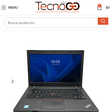
0
MENU
$
0