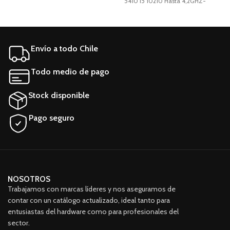
16GB-512GB SSD-W11P Intel
5410 I5 10210 Hasta 4,2GHZ-
u
Core i5-10210U (10.a
16GB-512GB SSD-W11P Intel
generación) teclado
Core i5-10210U (10.a
retroiluminado 16GB
generación) teclado
Almacenamiento: 256GB SSD
retroiluminado 16GB
Envío a todo Chile
M.2 SATA
Almacenamiento: 256GB SSD
M.2 SATA
Todo medio de pago
Stock disponible
Pago seguro
NOSOTROS
Trabajamos con marcas líderes y nos aseguramos de
contar con un catálogo actualizado, ideal tanto para
entusiastas del hardware como para profesionales del
sector.