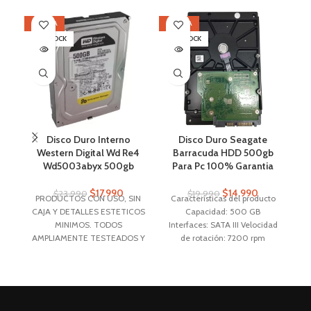
OFERTA
OFERTA
SI
SIN STOCK
SIN STOCK
Disco Duro Interno
Disco Duro Seagate
F
Western Digital Wd Re4
Barracuda HDD 500gb
Ms
Wd5003abyx 500gb
Para Pc 100% Garantia
$
17.990
$
14.990
$
23.990
$
19.990
PRODUCTOS CON USO, SIN
Características del producto
CAJA Y DETALLES ESTETICOS
Capacidad: 500 GB
Ma
MINIMOS. TODOS
Interfaces: SATA III Velocidad
AMPLIAMENTE TESTEADOS Y
de rotación: 7200 rpm
sa
GARANTIZADOS
Tecnología de
almacenamiento: HDD
Aplicaciones: PC, Servidor
Factor de forma: 3.5 "
Características generales