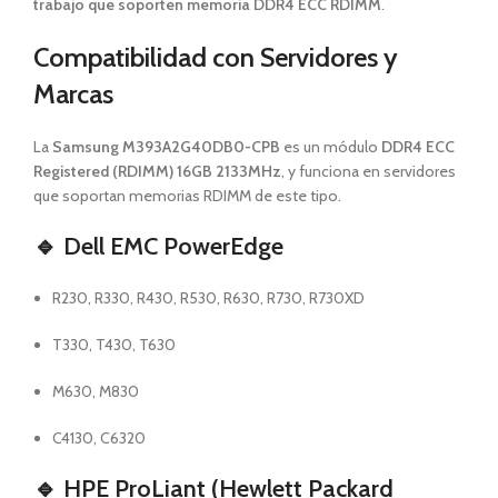
trabajo que soporten memoria DDR4 ECC RDIMM
.
Compatibilidad con Servidores y
Marcas
La
Samsung M393A2G40DB0-CPB
es un módulo
DDR4 ECC
Registered (RDIMM) 16GB 2133MHz
, y funciona en servidores
que soportan memorias RDIMM de este tipo.
🔹
Dell EMC PowerEdge
R230, R330, R430, R530, R630, R730, R730XD
T330, T430, T630
M630, M830
C4130, C6320
🔹
HPE ProLiant (Hewlett Packard