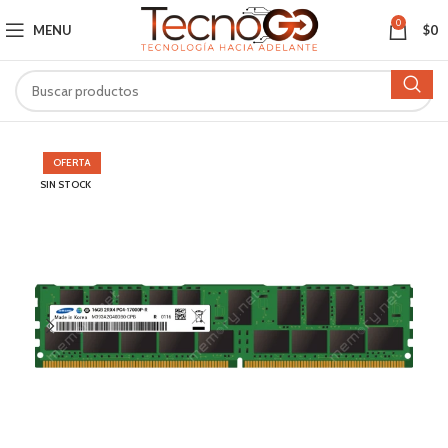
0
MENU
$
0
OFERTA
SIN STOCK