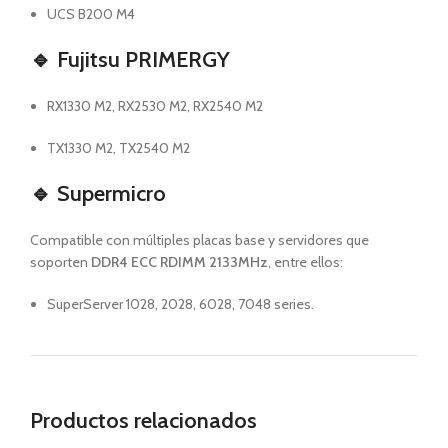
UCS B200 M4
🔹
Fujitsu PRIMERGY
RX1330 M2, RX2530 M2, RX2540 M2
TX1330 M2, TX2540 M2
🔹
Supermicro
Compatible con múltiples placas base y servidores que
soporten
DDR4 ECC RDIMM 2133MHz
, entre ellos:
SuperServer 1028, 2028, 6028, 7048 series.
Productos relacionados