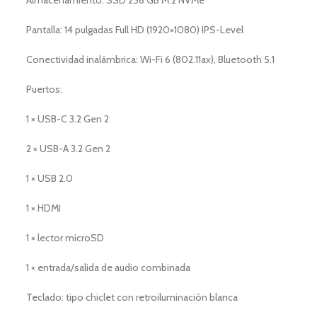
Almacenamiento: SSD 256 GB M.2 NVMe
Pantalla: 14 pulgadas Full HD (1920×1080) IPS-Level
Conectividad inalámbrica: Wi-Fi 6 (802.11ax), Bluetooth 5.1
Puertos:
1 × USB-C 3.2 Gen 2
2 × USB-A 3.2 Gen 2
1 × USB 2.0
1 × HDMI
1 × lector microSD
1 × entrada/salida de audio combinada
Teclado: tipo chiclet con retroiluminación blanca