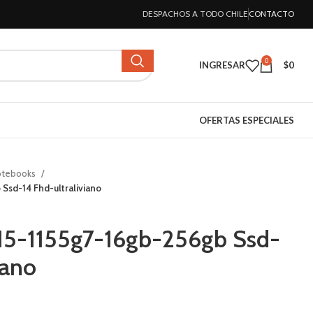
DESPACHOS A TODO CHILE
CONTACTO
0
INGRESAR
$
0
OFERTAS ESPECIALES
otebooks
Ssd-14 Fhd-ultraliviano
 I5-1155g7-16gb-256gb Ssd-
iano