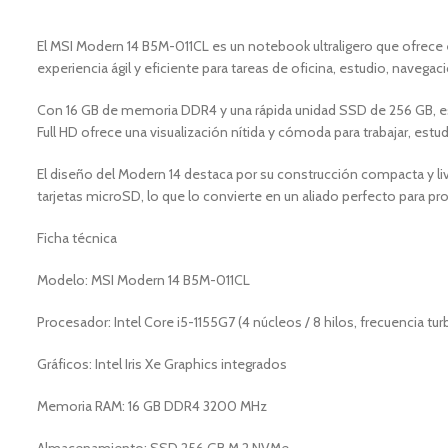
El MSI Modern 14 B5M-011CL es un notebook ultraligero que ofrece el
experiencia ágil y eficiente para tareas de oficina, estudio, navegaci
Con 16 GB de memoria DDR4 y una rápida unidad SSD de 256 GB, este
Full HD ofrece una visualización nítida y cómoda para trabajar, estu
El diseño del Modern 14 destaca por su construcción compacta y livia
tarjetas microSD, lo que lo convierte en un aliado perfecto para pr
Ficha técnica
Modelo: MSI Modern 14 B5M-011CL
Procesador: Intel Core i5-1155G7 (4 núcleos / 8 hilos, frecuencia tu
Gráficos: Intel Iris Xe Graphics integrados
Memoria RAM: 16 GB DDR4 3200 MHz