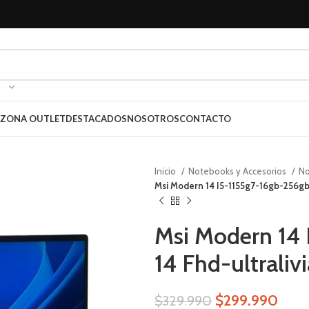
ZONA OUTLET
DESTACADOS
NOSOTROS
CONTACTO
Inicio
Notebooks y Accesorios
N
Msi Modern 14 I5-1155g7-16gb-256gb 
Msi Modern 14
14 Fhd-ultraliv
$
299.990
$
329.990