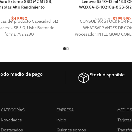
Duro Externo SSD M2 512GB,
Lenovo S540-13iml 13.3 Q
solas Alto Rendimiento
WQXGA-i5-10210u-8GB-51
$
49.990
$
299.990
$
349.990
ticas del producto Capacidad: 512
CONSULTAR STOCK POR N
faces: USB 3.0, Usbc Factor de
WHATSAPP ANTES DE CO
forma: M.2 2280
Procesador: INTEL QUAD CORE
(1.6 GHz – 4.2 GHz) Memoria 
DDR4 2666 MHz (Soldada) De
Almacenamiento 512GB SSD 
NVMe Tamaño de Pantalla 13.3 
QHD 2K WQXGA (2560 x 
odo medio de pago
Stock disponible
CATEGORÍAS
EMPRESA
MEDIOS
Novedades
Inicio
Tarjetas
Destacados
Quienes somos
Transfer