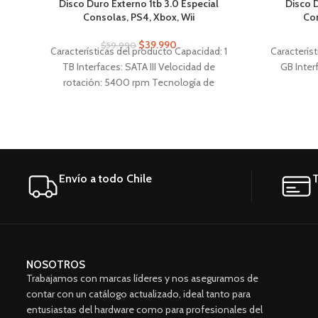
Disco Duro Externo 1tb 3.0 Especial
Disco 
Consolas, PS4, Xbox, Wii
Con
$
39.990
$
59.990
Características del producto Capacidad: 1
Caracterís
TB Interfaces: SATA III Velocidad de
GB Inter
rotación: 5400 rpm Tecnología de
almacenamiento: HDD Aplicaciones: PC,
Notebook Factor de forma: 2.5 "
Características generales Marca Genérica
Línea External 1TB Modelo ER-1000
Envío a todo Chile
T
NOSOTROS
Trabajamos con marcas líderes y nos aseguramos de
contar con un catálogo actualizado, ideal tanto para
entusiastas del hardware como para profesionales del