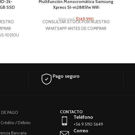
HD-2k-
Multifunción Monocromática Samsung
2GB SSD
Xpress Sl-m2885fw Wifi
2
$
149.990
$
199.990
UESTRO
CONSULTAR STOCK POR NUESTRO
MPRAR
WHATSAPP ANTES DE COMPRAR
 i5-10210U
Ram: 8GB
M
talle de
M.2 PCIe
2
Resolución
1600)
Pago seguro
CONTACTO
 DE PAGO
Teléfono
 Crédito / Débito
+56 9 5110 5649
Correo
encia Bancaria