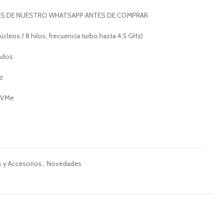
ES DE NUESTRO WHATSAPP ANTES DE COMPRAR
úcleos / 8 hilos, frecuencia turbo hasta 4.5 GHz)
rados
z
NVMe
 y Accesorios
,
Novedades