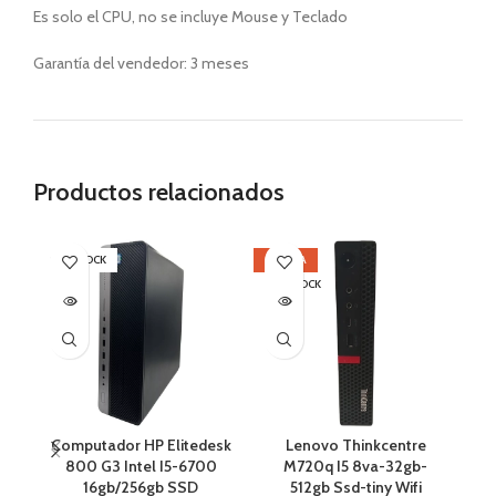
Es solo el CPU, no se incluye Mouse y Teclado
Garantía del vendedor: 3 meses
Productos relacionados
SIN STOCK
OFERTA
OF
SIN STOCK
SI
Computador HP Elitedesk
Lenovo Thinkcentre
800 G3 Intel I5-6700
M720q I5 8va-32gb-
16gb/256gb SSD
512gb Ssd-tiny Wifi
H