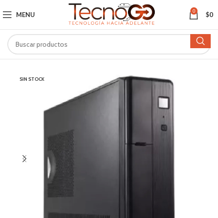
0
MENU
$
0
SIN STOCK