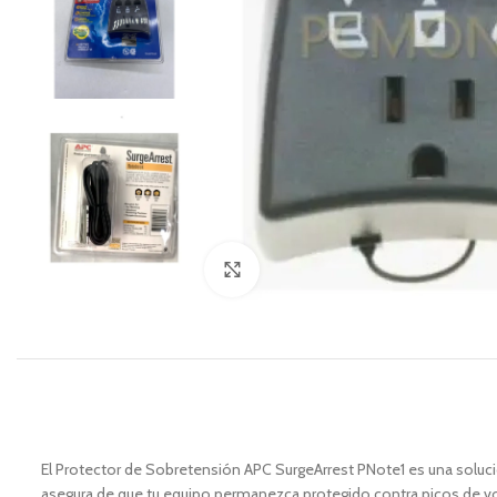
Zoom
El Protector de Sobretensión APC SurgeArrest PNote1 es una soluci
asegura de que tu equipo permanezca protegido contra picos de vol