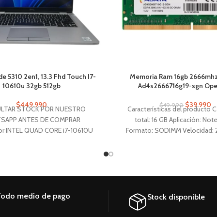
ude 5310 2en1, 13.3 Fhd Touch I7-
Memoria Ram 16gb 2666mhz
10610u 32gb 512gb
Ad4s2666716g19-sgn Op
$
449.990
$
39.990
$
49.990
LTAR STOCK POR NUESTRO
Características del producto 
SAPP ANTES DE COMPRAR
total: 16 GB Aplicación: No
or INTEL QUAD CORE i7-10610U
Formato: SODIMM Velocidad:
8 GHz – 4.9 GHz) Memoria RAM:
Tecnología: DDR4
B DDR4 2666 MHz (16 x 2).
amiento: 512GB SSD M.2 PCIe
lado Retroiluminado Sí, Blanco
odo medio de pago
Stock disponible