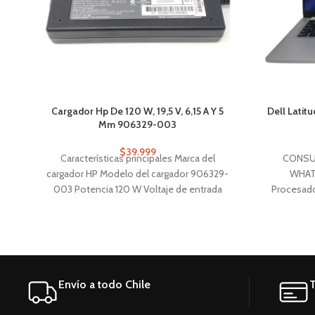
Cargador Hp De 120 W, 19,5 V, 6,15 A Y 5
Dell Latit
Mm 906329-003
$
39.999
Características principales Marca del
CONSU
cargador HP Modelo del cargador 906329-
WHAT
003 Potencia 120 W Voltaje de entrada
Procesad
110V-220V
vPro(1.
32G
Almacen
NVMe. Tec
Envío a todo Chile
T