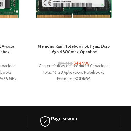
 A-data
Memoria Ram Notebook Sk Hynix Ddr5
M
enbox
16gb 4800mhz Openbox
$
44.990
$
59.990
Capacidad
Características del producto Capacidad
tebooks
total: 16 GB Aplicación: Notebooks
 2666 MHz
Formato: SODIMM
Pago seguro