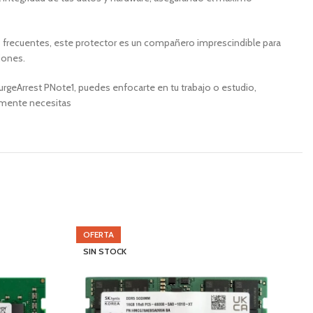
ros frecuentes, este protector es un compañero imprescindible para
iones.
urgeArrest PNote1, puedes enfocarte en tu trabajo o estudio,
almente necesitas
OFERTA
S
SIN STOCK