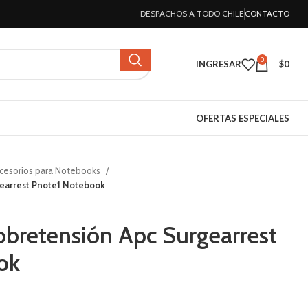
DESPACHOS A TODO CHILE
CONTACTO
0
INGRESAR
$
0
OFERTAS ESPECIALES
cesorios para Notebooks
gearrest Pnote1 Notebook
obretensión Apc Surgearrest
ok