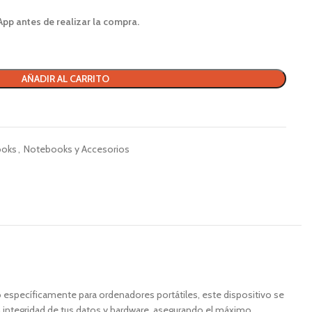
App antes de realizar la compra.
AÑADIR AL CARRITO
ooks
,
Notebooks y Accesorios
o específicamente para ordenadores portátiles, este dispositivo se
a integridad de tus datos y hardware, asegurando el máximo