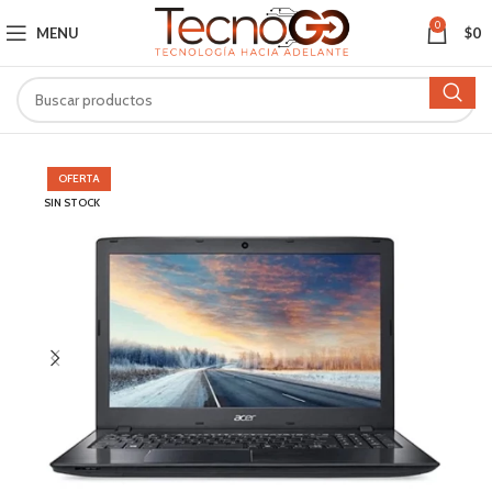
0
MENU
$
0
OFERTA
SIN STOCK