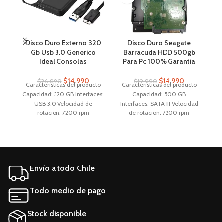
Disco Duro Externo 320
Disco Duro Seagate
F
Gb Usb 3.0 Generico
Barracuda HDD 500gb
Ms
Ideal Consolas
Para Pc 100% Garantia
$
14.990
$
14.990
$
26.990
$
19.990
Características del producto
Características del producto
Capacidad: 320 GB Interfaces:
Capacidad: 500 GB
Ma
USB 3.0 Velocidad de
Interfaces: SATA III Velocidad
rotación: 7200 rpm
de rotación: 7200 rpm
sa
Tecnología de
Tecnología de
almacenamiento: HDD
almacenamiento: HDD
Aplicaciones: Documentos,
Aplicaciones: PC, Servidor
Juegos, fotos, musica Factor
Factor de forma: 3.5 "
de forma: 2.5 " Características
Características generales
Envío a todo Chile
generales Marca Genérica
Marca Seagate Línea Desktop
Línea ER Modelo ER-320
HDD Modelo ST500DM002
Otros
Todo medio de pago
Stock disponible