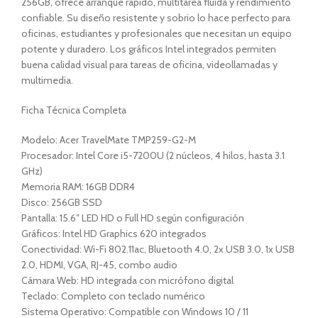
256GB, ofrece arranque rápido, multitarea fluida y rendimiento
confiable. Su diseño resistente y sobrio lo hace perfecto para
oficinas, estudiantes y profesionales que necesitan un equipo
potente y duradero. Los gráficos Intel integrados permiten
buena calidad visual para tareas de oficina, videollamadas y
multimedia.
Ficha Técnica Completa
Modelo: Acer TravelMate TMP259-G2-M
Procesador: Intel Core i5-7200U (2 núcleos, 4 hilos, hasta 3.1
GHz)
Memoria RAM: 16GB DDR4
Disco: 256GB SSD
Pantalla: 15.6″ LED HD o Full HD según configuración
Gráficos: Intel HD Graphics 620 integrados
Conectividad: Wi-Fi 802.11ac, Bluetooth 4.0, 2x USB 3.0, 1x USB
2.0, HDMI, VGA, RJ-45, combo audio
Cámara Web: HD integrada con micrófono digital
Teclado: Completo con teclado numérico
Sistema Operativo: Compatible con Windows 10 / 11