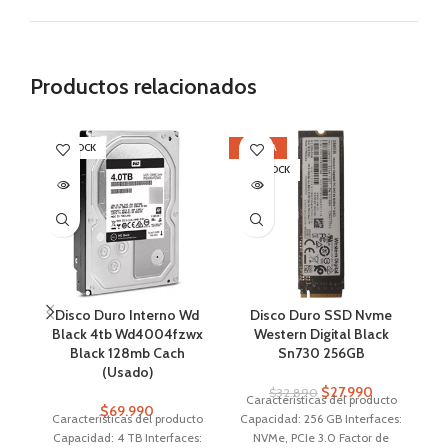
Productos relacionados
SIN STOCK
OFERTA
OF
SIN STOCK
SI
Disco Duro Interno Wd
Disco Duro SSD Nvme
L
Black 4tb Wd4004fzwx
Western Digital Black
Black 128mb Cach
Sn730 256GB
(Usado)
$
27.990
$
32.890
Características del producto
$
69.990
Características del producto
Capacidad: 256 GB Interfaces:
N
Capacidad: 4 TB Interfaces:
NVMe, PCIe 3.0 Factor de
D