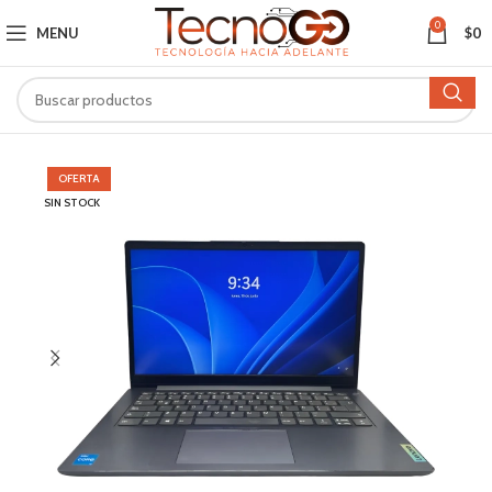
0
MENU
$
0
OFERTA
SIN STOCK