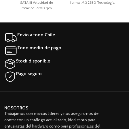
SATA III Velocidad de
forma: M.2 2280 Tecnología
11
rotación: 7200 rpm
de almacenamiento: SSD
8
Tecnología de
Aplicaciones: AIO, Notebook,
almacenamiento: HDD
PC Características generales
(
Aplicaciones: PC Factor de
Marca Western Digital Línea
A
forma: 3.5 " Características
SDBQNTY-256G Modelo
Envío a todo Chile
generales Marca Western
SN730
Digital Línea WD Black
Modelo WD4004FZWX
Todo medio de pago
Stock disponible
Pago seguro
NOSOTROS
Trabajamos con marcas líderes y nos aseguramos de
contar con un catálogo actualizado, ideal tanto para
entusiastas del hardware como para profesionales del