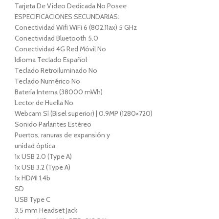
Tarjeta De Video Dedicada No Posee
ESPECIFICACIONES SECUNDARIAS:
Conectividad Wifi WiFi 6 (802.11ax) 5 GHz
Conectividad Bluetooth 5.0
Conectividad 4G Red Móvil No
Idioma Teclado Español
Teclado Retroiluminado No
Teclado Numérico No
Batería Interna (38000 mWh)
Lector de Huella No
Webcam Sí (Bisel superior) | 0.9MP (1280×720)
Sonido Parlantes Estéreo
Puertos, ranuras de expansión y
unidad óptica
1x USB 2.0 (Type A)
1x USB 3.2 (Type A)
1x HDMI 1.4b
SD
USB Type C
3.5 mm Headset Jack