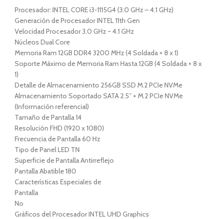
Procesador: INTEL CORE i3-1115G4 (3.0 GHz – 4.1 GHz)
Generación de Procesador INTEL 11th Gen
Velocidad Procesador 3.0 GHz ~ 4.1 GHz
Núcleos Dual Core
Memoria Ram 12GB DDR4 3200 MHz (4 Soldada + 8 x 1)
Soporte Máximo de Memoria Ram Hasta 12GB (4 Soldada + 8 x
1)
Detalle de Almacenamiento 256GB SSD M.2 PCIe NVMe
Almacenamiento Soportado SATA 2.5” + M.2 PCIe NVMe
(Información referencial)
Tamaño de Pantalla 14
Resolución FHD (1920 x 1080)
Frecuencia de Pantalla 60 Hz
Tipo de Panel LED TN
Superficie de Pantalla Antirreflejo
Pantalla Abatible 180
Características Especiales de
Pantalla
No
Gráficos del Procesador INTEL UHD Graphics