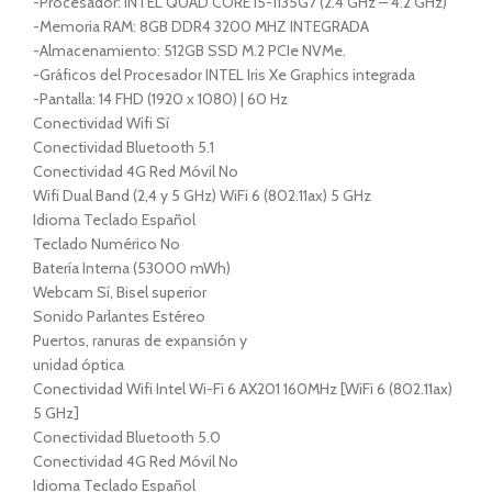
-Procesador: INTEL QUAD CORE i5-1135G7 (2.4 GHz – 4.2 GHz)
-Memoria RAM: 8GB DDR4 3200 MHZ INTEGRADA
-Almacenamiento: 512GB SSD M.2 PCIe NVMe.
-Gráficos del Procesador INTEL Iris Xe Graphics integrada
-Pantalla: 14 FHD (1920 x 1080) | 60 Hz
Conectividad Wifi Sí
Conectividad Bluetooth 5.1
Conectividad 4G Red Móvil No
Wifi Dual Band (2,4 y 5 GHz) WiFi 6 (802.11ax) 5 GHz
Idioma Teclado Español
Teclado Numérico No
Batería Interna (53000 mWh)
Webcam Sí, Bisel superior
Sonido Parlantes Estéreo
Puertos, ranuras de expansión y
unidad óptica
Conectividad Wifi Intel Wi-Fi 6 AX201 160MHz [WiFi 6 (802.11ax)
5 GHz]
Conectividad Bluetooth 5.0
Conectividad 4G Red Móvil No
Idioma Teclado Español