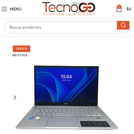
0
MENU
$
0
OFERTA
SIN STOCK