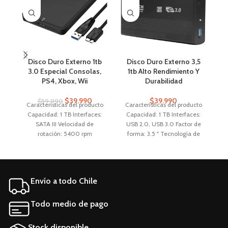
Disco Duro Externo 1tb
Disco Duro Externo 3,5
3.0 Especial Consolas,
1tb Alto Rendimiento Y
PS4, Xbox, Wii
Durabilidad
$
39.990
$
39.990
$
59.990
Características del producto
Características del producto
C
Capacidad: 1 TB Interfaces:
Capacidad: 1 TB Interfaces:
SATA III Velocidad de
USB 2.0, USB 3.0 Factor de
In
rotación: 5400 rpm
forma: 3.5 " Tecnología de
Tecnología de
almacenamiento: HDD
almacenamiento: HDD
Aplicaciones: Consolas, NAS,
Aplicaciones: PC, Notebook
Notebook, PC, PS4, PS5, Wii,
Factor de forma: 2.5 "
Xbox
Envío a todo Chile
Características generales
Marca Genérica Línea
Ma
External 1TB Modelo ER-
H
Todo medio de pago
1000
Stock disponible