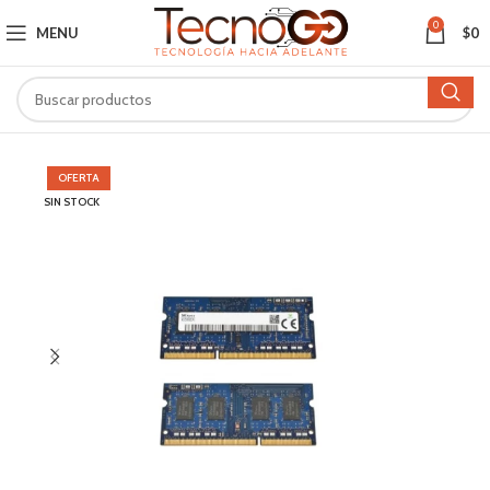
0
MENU
$
0
OFERTA
SIN STOCK