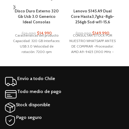
Disco Duro Externo 320
Lenovo S145 A9 Dual
L
Gb Usb 3.0 Generico
Core Hasta3,7ghz-8gb-
Ideal Consolas
256gb Ssd-w11-15,6
1
$
14.990
$
149.990
$
26.990
$
199.990
Características del producto
CONSULTAR STOCK POR
Capacidad: 320 GB Interfaces:
NUESTRO WHATSAPP ANTES
N
USB 3.0 Velocidad de
DE COMPRAR -Procesador:
rotación: 7200 rpm
AMD A9-9425 (3100 MHz -
IN
Tecnología de
3700 MHz) -Memoria RAM:8
(
almacenamiento: HDD
GB DDR4 X (2400 MHz) -
Aplicaciones: Documentos,
Almacenamiento: 256GB SSD
Juegos, fotos, musica Factor
-Gráficos del Procesador AMD
A
Envío a todo Chile
de forma: 2.5 " Características
Radeon R5 Graphics (Stoney
M
generales Marca Genérica
Ridge) (Integrada) -Pantalla:
Pa
Línea ER Modelo ER-320
LED 15.6" (1366x768) / 60 Hz
Todo medio de pago
Otros
Stock disponible
Pago seguro