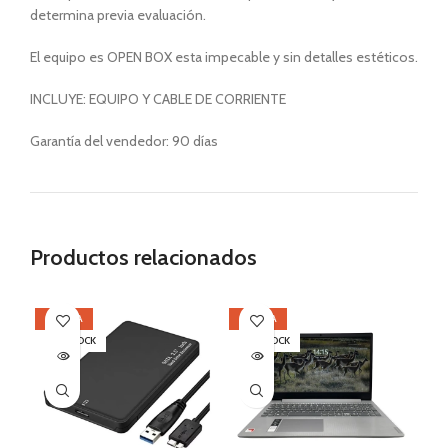
determina previa evaluación.
El equipo es OPEN BOX esta impecable y sin detalles estéticos.
INCLUYE: EQUIPO Y CABLE DE CORRIENTE
Garantía del vendedor: 90 días
Productos relacionados
OFERTA
OFERTA
OF
SIN STOCK
SIN STOCK
SI