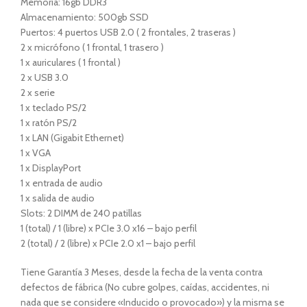
Memoria: 16gb DDR3
Almacenamiento: 500gb SSD
Puertos: 4 puertos USB 2.0 ( 2 frontales, 2 traseras )
2 x micrófono ( 1 frontal, 1 trasero )
1 x auriculares ( 1 frontal )
2 x USB 3.0
2 x serie
1 x teclado PS/2
1 x ratón PS/2
1 x LAN (Gigabit Ethernet)
1 x VGA
1 x DisplayPort
1 x entrada de audio
1 x salida de audio
Slots: 2 DIMM de 240 patillas
1 (total) / 1 (libre) x PCIe 3.0 x16 – bajo perfil
2 (total) / 2 (libre) x PCIe 2.0 x1 – bajo perfil
Tiene Garantía 3 Meses, desde la fecha de la venta contra
defectos de fábrica (No cubre golpes, caídas, accidentes, ni
nada que se considere «Inducido o provocado») y la misma se